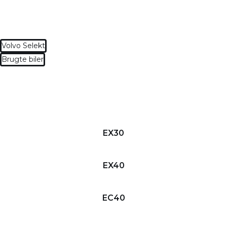
Volvo Selekt
Brugte biler
EX30
EX40
EC40