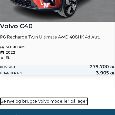
Volvo C40
P8 Recharge Twin Ultimate AWD 408HK 4d Aut.
51.000 KM
2022
EL
279.700
KONTANT
KR.
3.905
FINANSIERING
KR.
Se nye og brugte Volvo modeller på lager