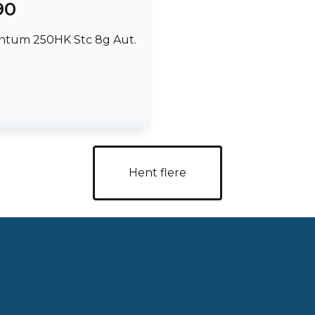
90
ntum 250HK Stc 8g Aut.
M
Hent flere