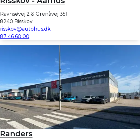
Risskov - Aarhus
Ravnsøvej 2 & Grenåvej 351
8240 Risskov
risskov@autohus.dk
87 46 60 00
Randers