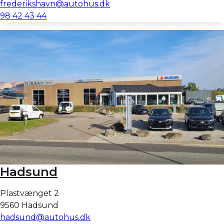
frederikshavn@autohus.dk
98 42 43 44
Hadsund
Plastvænget 2
9560 Hadsund
hadsund@autohus.dk