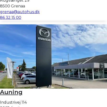
Rugvænget 29
8500 Grenaa
grenaa@autohus.dk
86 32 15 00
Auning
Industrivej 114