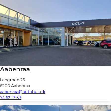
Aabenraa
Langrode 25
6200 Aabenraa
aabenraa@autohus.dk
74 62 13 33