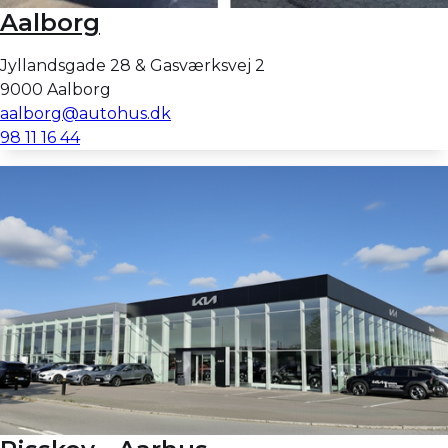
Aalborg
Jyllandsgade 28 & Gasværksvej 2
9000 Aalborg
aalborg@autohus.dk
98 11 16 44