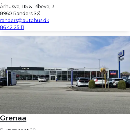
Århusvej 115 & Ribevej 3
8960 Randers SØ
randers@autohus.dk
86 42 25 11
Grenaa