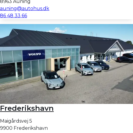
8963 Auning
auning@autohus.dk
86 48 33 66
Frederikshavn
Maigårdsvej 5
9900 Frederikshavn