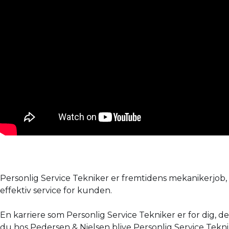
Personlig Service Tekniker er fremtidens mekanikerjob,
effektiv service for kunden.
En karriere som Personlig Service Tekniker er for dig,
du hos Pedersen & Nielsen blive Personlig Service Tekni