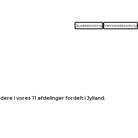
Skadesbooking
Værkstedsbooking
e i vores 11 afdelinger fordelt i Jylland.