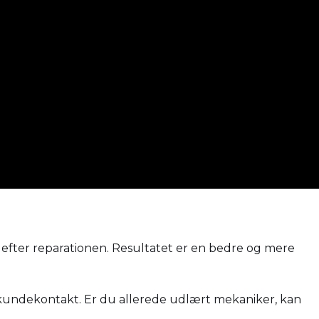
 efter reparationen. Resultatet er en bedre og mere
 kundekontakt. Er du allerede udlært mekaniker, kan