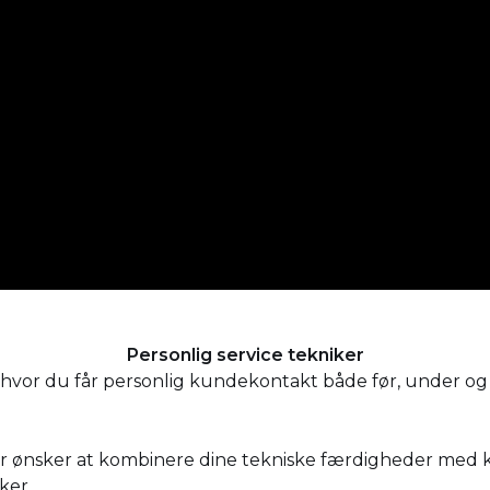
Personlig service tekniker
 hvor du får personlig kundekontakt både før, under og
 der ønsker at kombinere dine tekniske færdigheder med
ker.