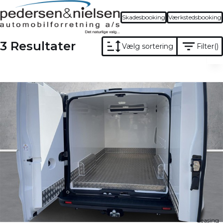
Skadesbooking
Værkstedsbooking
3 Resultater
Vælg sortering
Filter
Leasing