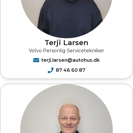
Terji Larsen
Volvo Personlig Servicetekniker
terji.larsen@autohus.dk
87 46 60 87