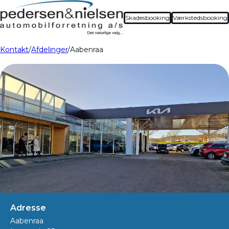
Skadesbooking
Værkstedsbooking
Kontakt
Afdelinger
Aabenraa
Adresse
Aabenraa