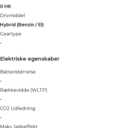
0 HK
Drivmiddel
Hybrid (Benzin / El)
Geartype
-
Elektriske egenskaber
Batteristørrelse
-
Rækkevidde (WLTP)
-
CO2 Udledning
-
Maks. ladeeffekt