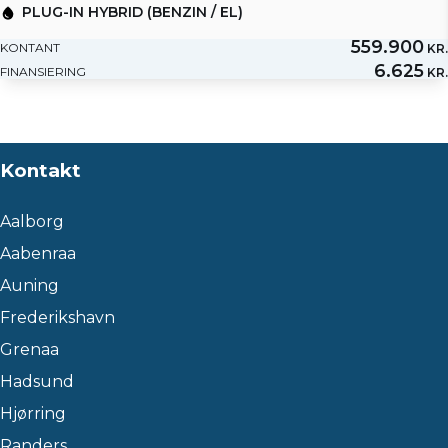
PLUG-IN HYBRID (BENZIN / EL)
559.900
KONTANT
KR.
6.625
FINANSIERING
KR.
Kontakt
Aalborg
Aabenraa
Auning
Frederikshavn
Grenaa
Hadsund
Hjørring
Randers