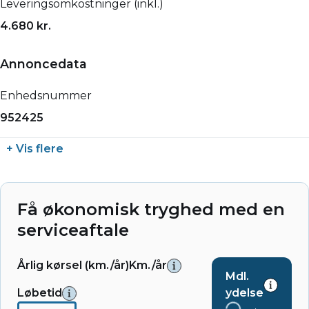
Leveringsomkostninger (inkl.)
4.680 kr.
Annoncedata
Enhedsnummer
952425
+ Vis flere
Få økonomisk tryghed med en
serviceaftale
Årlig kørsel (km./år)
Km./år
Mdl.
Løbetid
ydelse