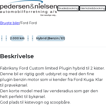
Skadesbooking
Værkstedsbooking
Brugte biler
Ford Ford
-
-
2.000 km
-
-
Hybrid (Benzin / El)
Beskrivelse
Fabriksny Ford Custom limited Plugin hybrid til 2 kister.
Denne bil er rigtig godt udstyret og med den fine
plugin benzin motor som vi kender fra Ford Kuga. Klar
til prøvekørsel.
Den korte model med lav venderadius som gør den
helt perfekt til bykørsel.
God plads til kistevogn og scoopbåre.