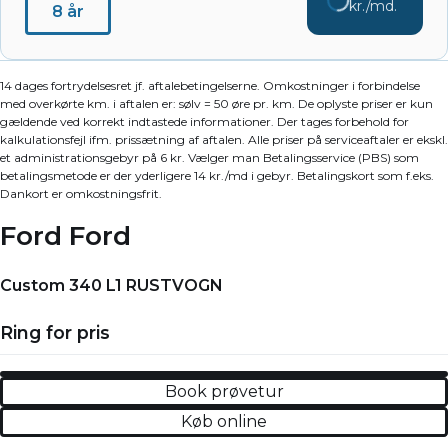
kr./md.
8 år
14 dages fortrydelsesret jf. aftalebetingelserne. Omkostninger i forbindelse
med overkørte km. i aftalen er: sølv = 50 øre pr. km. De oplyste priser er kun
gældende ved korrekt indtastede informationer. Der tages forbehold for
kalkulationsfejl ifm. prissætning af aftalen. Alle priser på serviceaftaler er ekskl.
et administrationsgebyr på 6 kr. Vælger man Betalingsservice (PBS) som
betalingsmetode er der yderligere 14 kr./md i gebyr. Betalingskort som f.eks.
Dankort er omkostningsfrit.
Ford Ford
Custom 340 L1 RUSTVOGN
Ring for pris
Book prøvetur
Køb online