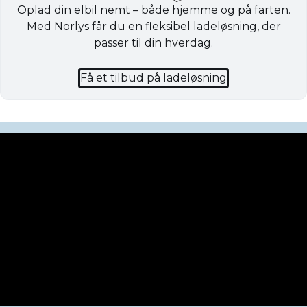
Oplad din elbil nemt – både hjemme og på farten.
Med Norlys får du en fleksibel ladeløsning, der
passer til din hverdag.
Få et tilbud på ladeløsning