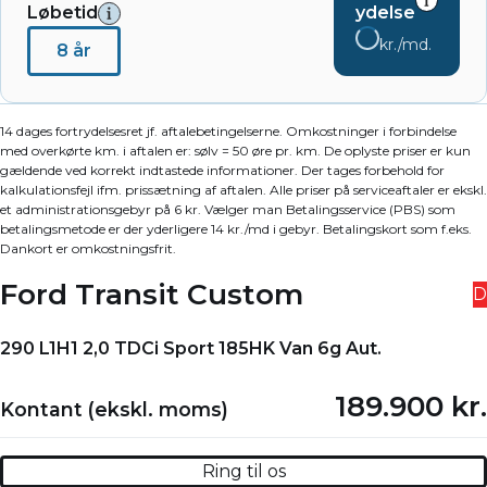
Løbetid
ydelse
kr./md.
8 år
14 dages fortrydelsesret jf. aftalebetingelserne. Omkostninger i forbindelse
med overkørte km. i aftalen er: sølv = 50 øre pr. km. De oplyste priser er kun
gældende ved korrekt indtastede informationer. Der tages forbehold for
kalkulationsfejl ifm. prissætning af aftalen. Alle priser på serviceaftaler er ekskl.
et administrationsgebyr på 6 kr. Vælger man Betalingsservice (PBS) som
betalingsmetode er der yderligere 14 kr./md i gebyr. Betalingskort som f.eks.
Dankort er omkostningsfrit.
Ford Transit Custom
D
290 L1H1 2,0 TDCi Sport 185HK Van 6g Aut.
189.900 kr.
Kontant (ekskl. moms)
Ring til os