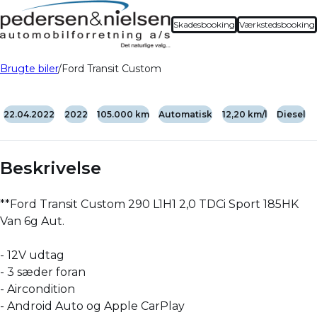
Skadesbooking
Værkstedsbooking
Brugte biler
Ford Transit Custom
22.04.2022
2022
105.000 km
Automatisk
12,20 km/l
Diesel
Beskrivelse
**Ford Transit Custom 290 L1H1 2,0 TDCi Sport 185HK
Van 6g Aut.
- 12V udtag
- 3 sæder foran
- Aircondition
- Android Auto og Apple CarPlay