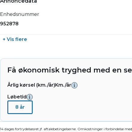
Annoncedata
Enhedsnummer
952878
+ Vis flere
Få økonomisk tryghed med en ser
Årlig kørsel (km./år)
Km./år
Løbetid
8 år
14 dages fortrydelsesret jf. aftalebetingelserne. Omkostninger i forbindelse me