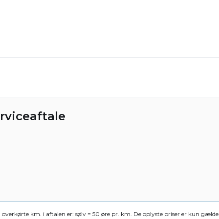
viceaftale
d overkørte km. i aftalen er: sølv = 50 øre pr. km. De oplyste priser er kun gæl