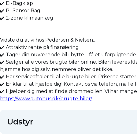
✔️ El-Bagklap
✔️ P- Sonsor Bag
✔️ 2-zone klimaanlæg
Vidste du at vi hos Pedersen & Nielsen…
✔️ Attraktiv rente på finansiering
✔️ Tager din nuværende bil i bytte – få et uforpligtende 
✔️ Sælger alle vores brugte biler online. Bilen leveres kl
hjemme hos dig selv, nemmere bliver det ikke.
✔️ Har serviceaftaler til alle brugte biler. Priserne starte
✔️ Er klar til at hjælpe dig! Kontakt os via telefon, mail el
✔️ Hjælper dig med at finde drømmebilen. Vi har mange bil
https://www.autohus.dk/brugte-biler/
Udstyr