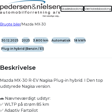
Skadesbooking
Værkstedsbooking
Brugte biler
Mazda MX-30
30.12.2025
2025
3.800 km
Automatisk
18 kWh
Plug-in hybrid (Benzin / El)
Beskrivelse
Mazda MX-30 R-EV Nagisa Plug-in hybrid. I Den top
udstyrede Nagisa version.
🚗 Nævneværdigt udstyr:
✅ WLTP på strøm 85 km
✅ Adaptiv Fartpilot