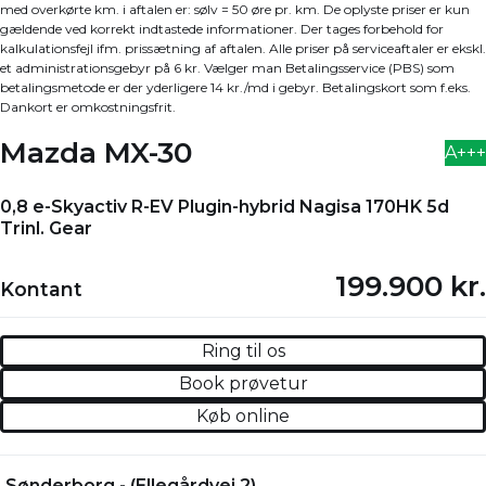
med overkørte km. i aftalen er: sølv = 50 øre pr. km. De oplyste priser er kun
gældende ved korrekt indtastede informationer. Der tages forbehold for
kalkulationsfejl ifm. prissætning af aftalen. Alle priser på serviceaftaler er ekskl.
et administrationsgebyr på 6 kr. Vælger man Betalingsservice (PBS) som
betalingsmetode er der yderligere 14 kr./md i gebyr. Betalingskort som f.eks.
Dankort er omkostningsfrit.
Mazda MX-30
A+++
0,8 e-Skyactiv R-EV Plugin-hybrid Nagisa 170HK 5d
Trinl. Gear
199.900 kr.
Kontant
Ring til os
Book prøvetur
Køb online
Sønderborg - (Ellegårdvej 2)