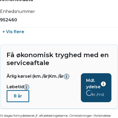
Enhedsnummer
952460
+ Vis flere
Få økonomisk tryghed med en
serviceaftale
Årlig kørsel (km./år)
Km./år
Mdl.
Løbetid
ydelse
kr./md.
8 år
14 dages fortrydelsesret jf. aftalebetingelserne. Omkostninger i forbindelse