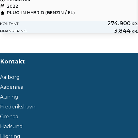
2022
PLUG-IN HYBRID (BENZIN / EL)
274.900
KONTANT
KR.
3.844
FINANSIERING
KR.
Kontakt
Aalborg
Aabenraa
Auning
Frederikshavn
Grenaa
Hadsund
Hjørring