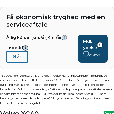
Få økonomisk tryghed med en
serviceaftale
Årlig kørsel (km./år)
Km./år
Mdl.
Løbetid
ydelse
kr./md.
8 år
14 dages fortrydelsesret jf. aftalebetingelserne. Omkostninger i forbindelse
med overkørte km. i aftalen er: sølv = 50 øre pr. km. De oplyste priser er kun
gældende ved korrekt indtastede informationer. Der tages forbehold for
kalkulationsfejl ifm. prissætning af aftalen. Alle priser på serviceaftaler er ekskl.
et administrationsgebyr på 6 kr. Vælger man Betalingsservice (PBS) som
betalingsmetode er der yderligere 14 kr./md i gebyr. Betalingskort som f.eks.
Dankort er omkostningsfrit.
Volvo XC40
A+++