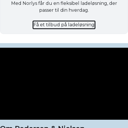
Med Norlys får du en fleksibel ladeløsning, der
passer til din hverdag.
Få et tilbud på ladeløsning