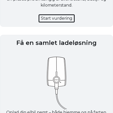
kilometerstand.
Start vurdering
Få en samlet ladeløsning
Oplad din elbil nemt – både hjemme og på farten.