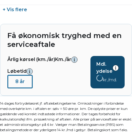
+ Vis flere
Få økonomisk tryghed med en
serviceaftale
Årlig kørsel (km./år)
Km./år
Mdl.
Løbetid
ydelse
kr./md.
8 år
14 dages fortrydelsesret jf. aftalebetingelserne. Omkostninger i forbindelse
med overkørte km. i aftalen er: sølv = 50 øre pr. km. De oplyste priser er kun
gældende ved korrekt indtastede informationer. Der tages forbehold for
kalkulationsfejl ifm. prissætning af aftalen. Alle priser på serviceaftaler er ekskl.
et administrationsgebyr på 6 kr. Vælger man Betalingsservice (PBS) som
betalingsmetode er der yderligere 14 kr./md i gebyr. Betalingskort som f.eks.