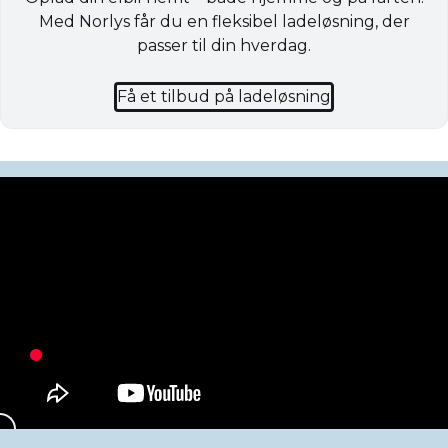
Med Norlys får du en fleksibel ladeløsning, der
passer til din hverdag.
Få et tilbud på ladeløsning