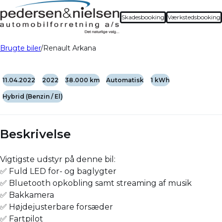
Skadesbooking
Værkstedsbooking
Brugte biler
Renault Arkana
11.04.2022
2022
38.000 km
Automatisk
1 kWh
Hybrid (Benzin / El)
Beskrivelse
Vigtigste udstyr på denne bil:
✅ Fuld LED for- og baglygter
✅ Bluetooth opkobling samt streaming af musik
✅ Bakkamera
✅ Højdejusterbare forsæder
✅ Fartpilot