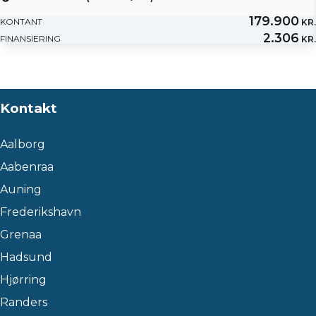
179.900
KONTANT
KR.
2.306
FINANSIERING
KR.
Kontakt
Aalborg
Aabenraa
Auning
Frederikshavn
Grenaa
Hadsund
Hjørring
Randers