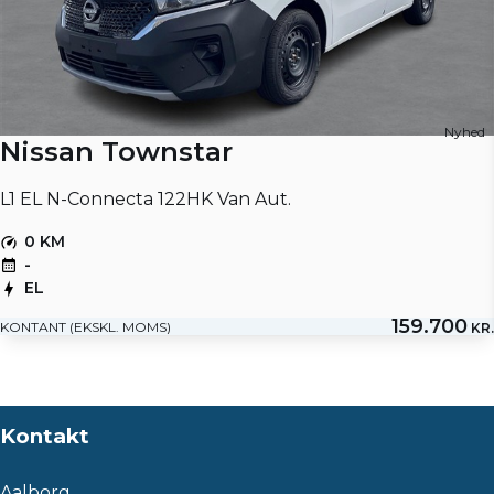
Nyhed
Nissan Townstar
L1 EL N-Connecta 122HK Van Aut.
0 KM
-
EL
159.700
KONTANT (EKSKL. MOMS)
KR.
Kontakt
Aalborg