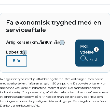
Få økonomisk tryghed med en
serviceaftale
Årlig kørsel (km./år)
Km./år
Mdl.
Løbetid
ydelse
kr./md.
8 år
14 dages fortrydelsesret jf. aftalebetingelserne. Omkostninger i forbindelse
med overkørte km. i aftalen er: sølv = 50 øre pr. km. De oplyste priser er kun
gældende ved korrekt indtastede informationer. Der tages forbehold for
kalkulationsfejl ifm. prissætning af aftalen. Alle priser på serviceaftaler er ekskl.
et administrationsgebyr på 6 kr. Vælger man Betalingsservice (PBS) som
betalingsmetode er der yderligere 14 kr./md i gebyr. Betalingskort som f.eks.
Dankort er omkostningsfrit.