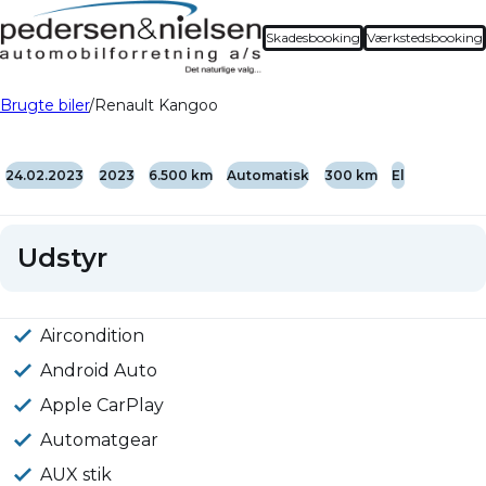
Skadesbooking
Værkstedsbooking
Brugte biler
Renault Kangoo
24.02.2023
2023
6.500 km
Automatisk
300 km
El
Udstyr
Aircondition
Android Auto
Apple CarPlay
Automatgear
AUX stik