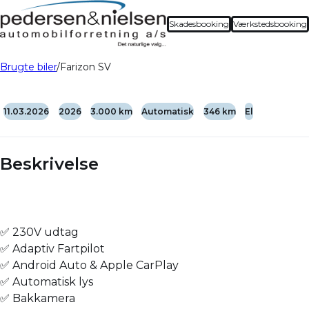
Demo
Skadesbooking
Værkstedsbooking
Brugte biler
Farizon SV
11.03.2026
2026
3.000 km
Automatisk
346 km
El
Beskrivelse
✅ 230V udtag
✅ Adaptiv Fartpilot
✅ Android Auto & Apple CarPlay
✅ Automatisk lys
✅ Bakkamera