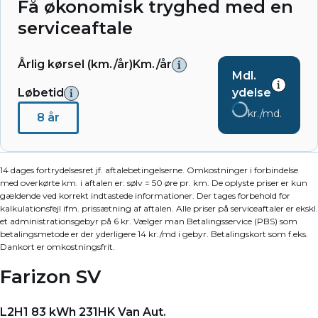
Få økonomisk tryghed med en
serviceaftale
Årlig kørsel (km./år)
Km./år
Mdl.
Løbetid
ydelse
kr./md.
8 år
14 dages fortrydelsesret jf. aftalebetingelserne. Omkostninger i forbindelse
med overkørte km. i aftalen er: sølv = 50 øre pr. km. De oplyste priser er kun
gældende ved korrekt indtastede informationer. Der tages forbehold for
kalkulationsfejl ifm. prissætning af aftalen. Alle priser på serviceaftaler er ekskl.
et administrationsgebyr på 6 kr. Vælger man Betalingsservice (PBS) som
betalingsmetode er der yderligere 14 kr./md i gebyr. Betalingskort som f.eks.
Dankort er omkostningsfrit.
Farizon SV
L2H1 83 kWh 231HK Van Aut.