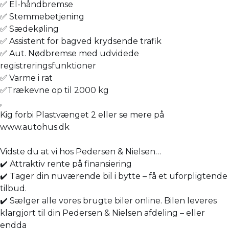
✅ El-håndbremse
✅ Stemmebetjening
✅ Sædekøling
✅ Assistent for bagved krydsende trafik
✅ Aut. Nødbremse med udvidede
registreringsfunktioner
✅ Varme i rat
✅Trækevne op til 2000 kg
,
Kig forbi Plastvænget 2 eller se mere på
www.autohus.dk
Vidste du at vi hos Pedersen & Nielsen…
✔️ Attraktiv rente på finansiering
✔️ Tager din nuværende bil i bytte – få et uforpligtende
tilbud.
✔️ Sælger alle vores brugte biler online. Bilen leveres
klargjort til din Pedersen & Nielsen afdeling – eller
endda