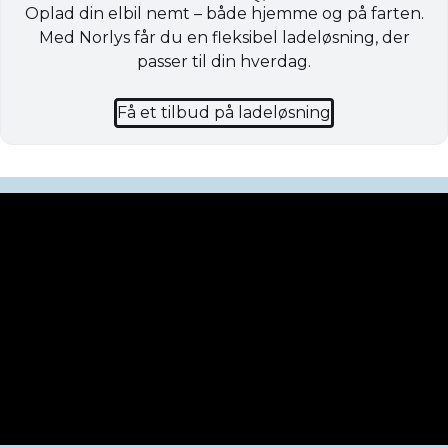
Oplad din elbil nemt – både hjemme og på farten.
Med Norlys får du en fleksibel ladeløsning, der
passer til din hverdag.
Få et tilbud på ladeløsning