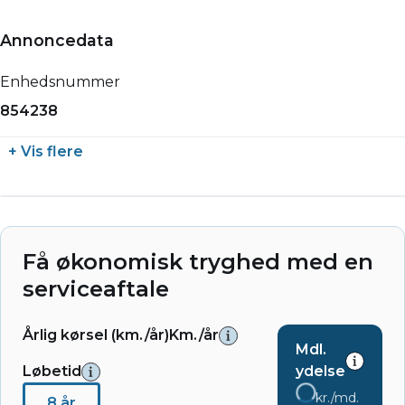
Annoncedata
Enhedsnummer
854238
+ Vis flere
Få økonomisk tryghed med en
serviceaftale
Årlig kørsel (km./år)
Km./år
Mdl.
Løbetid
ydelse
kr./md.
8 år