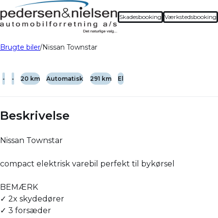
Skadesbooking
Værkstedsbooking
Brugte biler
Nissan Townstar
-
-
20 km
Automatisk
291 km
El
Beskrivelse
Nissan Townstar
compact elektrisk varebil perfekt til bykørsel
BEMÆRK
✓ 2x skydedører
✓ 3 forsæder