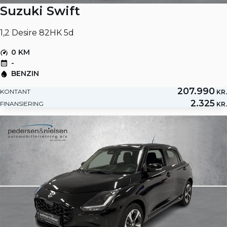
Suzuki Swift
1,2 Desire 82HK 5d
0 KM
-
BENZIN
207.990
KONTANT
KR.
2.325
FINANSIERING
KR.