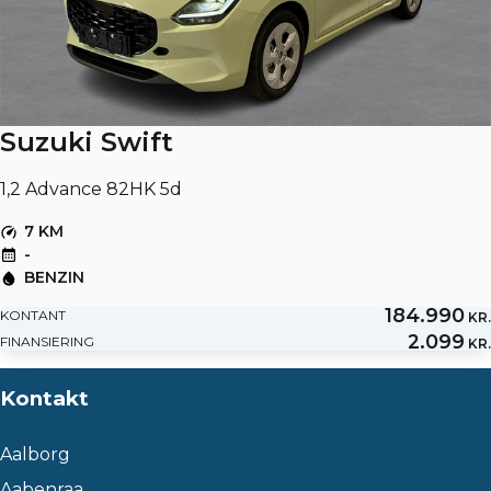
Suzuki Swift
1,2 Advance 82HK 5d
7 KM
-
BENZIN
184.990
KONTANT
KR.
2.099
FINANSIERING
KR.
Kontakt
Aalborg
Aabenraa