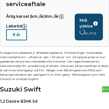
serviceaftale
Årlig kørsel (km./år)
Km./år
Mdl.
Løbetid
ydelse
kr./md.
8 år
14 dages fortrydelsesret jf. aftalebetingelserne. Omkostninger i forbindelse
med overkørte km. i aftalen er: sølv = 50 øre pr. km. De oplyste priser er kun
gældende ved korrekt indtastede informationer. Der tages forbehold for
kalkulationsfejl ifm. prissætning af aftalen. Alle priser på serviceaftaler er ekskl.
et administrationsgebyr på 6 kr. Vælger man Betalingsservice (PBS) som
betalingsmetode er der yderligere 14 kr./md i gebyr. Betalingskort som f.eks.
Dankort er omkostningsfrit.
Suzuki Swift
A++
1,2 Desire 82HK 5d