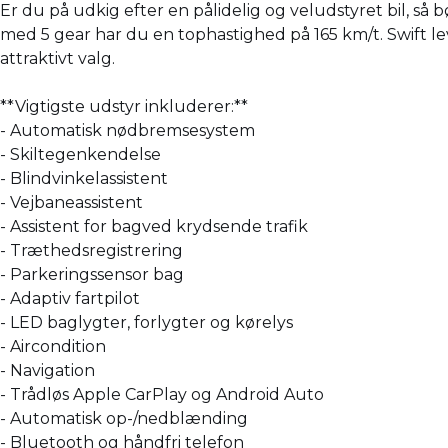
Er du på udkig efter en pålidelig og veludstyret bil, s
med 5 gear har du en tophastighed på 165 km/t. Swift leve
attraktivt valg.
**Vigtigste udstyr inkluderer:**
- Automatisk nødbremsesystem
- Skiltegenkendelse
- Blindvinkelassistent
- Vejbaneassistent
- Assistent for bagved krydsende trafik
- Træthedsregistrering
- Parkeringssensor bag
- Adaptiv fartpilot
- LED baglygter, forlygter og kørelys
- Aircondition
- Navigation
- Trådløs Apple CarPlay og Android Auto
- Automatisk op-/nedblænding
- Bluetooth og håndfri telefon