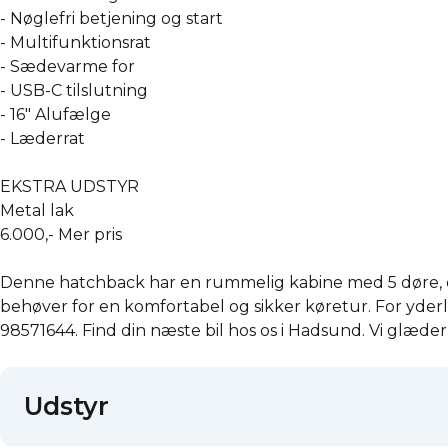
- Nøglefri betjening og start
- Multifunktionsrat
- Sædevarme for
- USB-C tilslutning
- 16" Alufælge
- Læderrat
EKSTRA UDSTYR
Metal lak
6.000,- Mer pris
Denne hatchback har en rummelig kabine med 5 døre, der
behøver for en komfortabel og sikker køretur. For yderl
98571644. Find din næste bil hos os i Hadsund. Vi glæder o
Udstyr