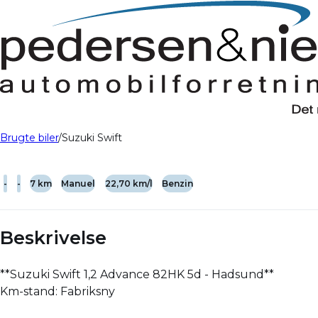
Brugte biler
Suzuki Swift
-
-
7 km
Manuel
22,70 km/l
Benzin
Beskrivelse
**Suzuki Swift 1,2 Advance 82HK 5d - Hadsund**
Km-stand: Fabriksny