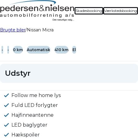
Skadesbooking
Værkstedsbooking
Brugte biler
Nissan Micra
-
-
0 km
Automatisk
410 km
El
Udstyr
Follow me home lys
Fuld LED forlygter
Hajfinneantenne
LED baglygter
Hækspoiler