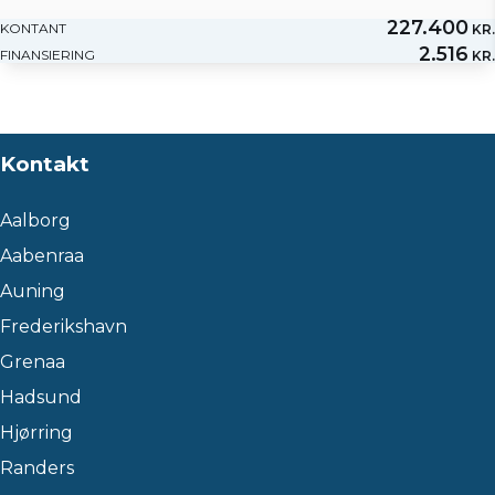
227.400
KONTANT
KR.
2.516
FINANSIERING
KR.
Kontakt
Aalborg
Aabenraa
Auning
Frederikshavn
Grenaa
Hadsund
Hjørring
Randers