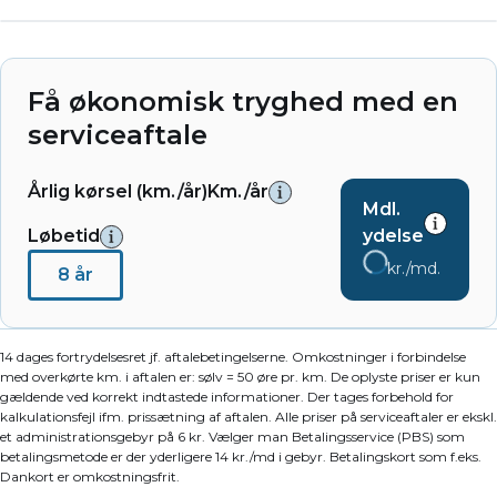
Få økonomisk tryghed med en
serviceaftale
Årlig kørsel (km./år)
Km./år
Mdl.
Løbetid
ydelse
kr./md.
8 år
14 dages fortrydelsesret jf. aftalebetingelserne. Omkostninger i forbindelse
med overkørte km. i aftalen er: sølv = 50 øre pr. km. De oplyste priser er kun
gældende ved korrekt indtastede informationer. Der tages forbehold for
kalkulationsfejl ifm. prissætning af aftalen. Alle priser på serviceaftaler er ekskl.
et administrationsgebyr på 6 kr. Vælger man Betalingsservice (PBS) som
betalingsmetode er der yderligere 14 kr./md i gebyr. Betalingskort som f.eks.
Dankort er omkostningsfrit.