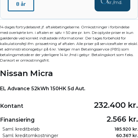
kr./md.
8 år
14 dages fortrydelsesret jf. aftalebetingelserne. Omkostninger i forbindelse
med overkørte km. i aftalen er: sølv = 50 øre pr. km. De oplyste priser er kun
gældende ved korrekt indtastede informationer. Der tages forbehold for
kalkulationsfejl ifm. prissætning af aftalen. Alle priser på serviceaftaler er ekskl.
et administrationsgebyr på 6 kr. Vælger man Betalingsservice (PBS) som
betalingsmetode er der yderligere 14 kr./md i gebyr. Betalingskort som f.eks.
Dankort er omkostningsfrit.
Nissan Micra
EL Advance 52kWh 150HK 5d Aut.
232.400 kr.
Kontant
2.566 kr.
Finansiering
Saml. kreditbeløb
185.920 kr.
Saml. kreditomkostninger
60.367 kr.