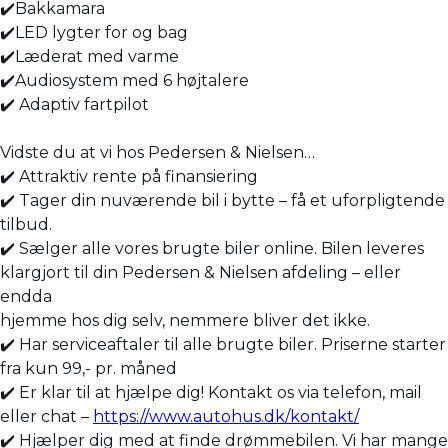
✔️Bakkamara
✔️LED lygter for og bag
✔️Læderat med varme
✔️Audiosystem med 6 højtalere
✔️ Adaptiv fartpilot
Vidste du at vi hos Pedersen & Nielsen…
✔️ Attraktiv rente på finansiering
✔️ Tager din nuværende bil i bytte – få et uforpligtende
tilbud.
✔️ Sælger alle vores brugte biler online. Bilen leveres
klargjort til din Pedersen & Nielsen afdeling – eller
endda
hjemme hos dig selv, nemmere bliver det ikke.
✔️ Har serviceaftaler til alle brugte biler. Priserne starter
fra kun 99,- pr. måned
✔️ Er klar til at hjælpe dig! Kontakt os via telefon, mail
eller chat –
https://www.autohus.dk/kontakt/
✔️ Hjælper dig med at finde drømmebilen. Vi har mange