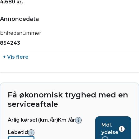
4.680 kr.
Annoncedata
Enhedsnummer
854243
+ Vis flere
Få økonomisk tryghed med en
serviceaftale
Årlig kørsel (km./år)
Km./år
Mdl.
Løbetid
ydelse