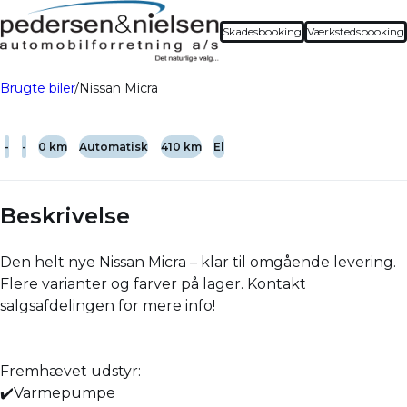
Skadesbooking
Værkstedsbooking
Brugte biler
Nissan Micra
-
-
0 km
Automatisk
410 km
El
Beskrivelse
Den helt nye Nissan Micra – klar til omgående levering.
Flere varianter og farver på lager. Kontakt
salgsafdelingen for mere info!
Fremhævet udstyr:
✔️Varmepumpe