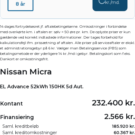
kr./md.
8 år
14 dages fortrydelsesret jf. aftalebetingelserne. Omkostninger i forbindelse
med overkørte km. i aftalen er: sølv = 50 øre pr. km. De oplyste priser er kun
gældende ved korrekt indtastede informationer. Der tages forbehold for
kalkulationsfejl ifm. prissætning af aftalen. Alle priser på serviceaftaler er ekskl.
et administrationsgebyr på 6 kr. Vælger man Betalingsservice (PBS) som
betalingsmetode er der yderligere 14 kr./md i gebyr. Betalingskort som f.eks.
Dankort er omkostningsfrit.
Nissan Micra
EL Advance 52kWh 150HK 5d Aut.
232.400 kr.
Kontant
2.566 kr.
Finansiering
Saml. kreditbeløb
185.920 kr.
Saml. kreditomkostninger
60.367 kr.