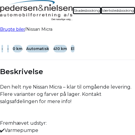
Skadesbooking
Værkstedsbooking
Brugte biler
Nissan Micra
-
-
0 km
Automatisk
410 km
El
Beskrivelse
Den helt nye Nissan Micra – klar til omgående levering.
Flere varianter og farver på lager. Kontakt
salgsafdelingen for mere info!
Fremhævet udstyr:
✔️Varmepumpe