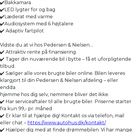
✔️Bakkamara
✔️LED lygter for og bag
✔️Læderat med varme
✔️Audiosystem med 6 højtalere
✔️ Adaptiv fartpilot
Vidste du at vi hos Pedersen & Nielsen…
✔️ Attraktiv rente på finansiering
✔️ Tager din nuværende bil i bytte – få et uforpligtende
tilbud.
✔️ Sælger alle vores brugte biler online. Bilen leveres
klargjort til din Pedersen & Nielsen afdeling – eller
endda
hjemme hos dig selv, nemmere bliver det ikke.
✔️ Har serviceaftaler til alle brugte biler. Priserne starter
fra kun 99,- pr. måned
✔️ Er klar til at hjælpe dig! Kontakt os via telefon, mail
eller chat –
https://www.autohus.dk/kontakt/
✔️ Hjælper dig med at finde drømmebilen. Vi har mange