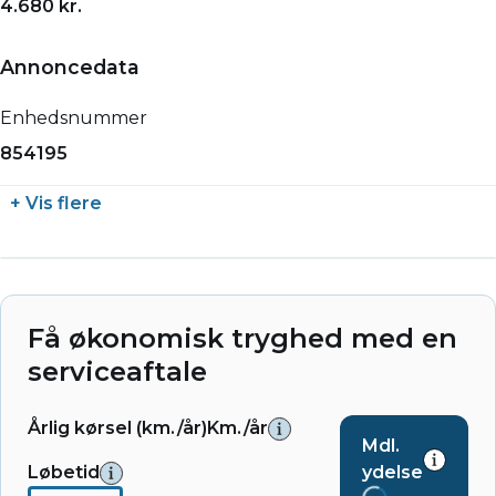
4.680 kr.
Annoncedata
Enhedsnummer
854195
+ Vis flere
Få økonomisk tryghed med en
serviceaftale
Årlig kørsel (km./år)
Km./år
Mdl.
Løbetid
ydelse