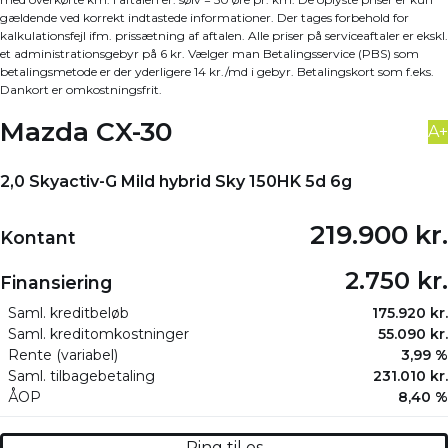
gældende ved korrekt indtastede informationer. Der tages forbehold for
kalkulationsfejl ifm. prissætning af aftalen. Alle priser på serviceaftaler er ekskl.
et administrationsgebyr på 6 kr. Vælger man Betalingsservice (PBS) som
betalingsmetode er der yderligere 14 kr./md i gebyr. Betalingskort som f.eks.
Dankort er omkostningsfrit.
Mazda CX-30
A+
2,0 Skyactiv-G Mild hybrid Sky 150HK 5d 6g
219.900 kr.
Kontant
2.750 kr.
Finansiering
Saml. kreditbeløb
175.920 kr.
Saml. kreditomkostninger
55.090 kr.
Rente (variabel)
3,99 %
Saml. tilbagebetaling
231.010 kr.
ÅOP
8,40 %
Ring til os