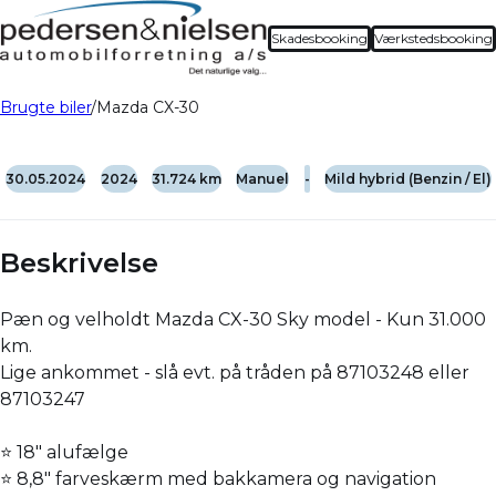
Skadesbooking
Værkstedsbooking
Brugte biler
Mazda CX-30
30.05.2024
2024
31.724 km
Manuel
-
Mild hybrid (Benzin / El)
Beskrivelse
Pæn og velholdt Mazda CX-30 Sky model - Kun 31.000
km.
Lige ankommet - slå evt. på tråden på 87103248 eller
87103247
⭐ 18" alufælge
⭐ 8,8" farveskærm med bakkamera og navigation