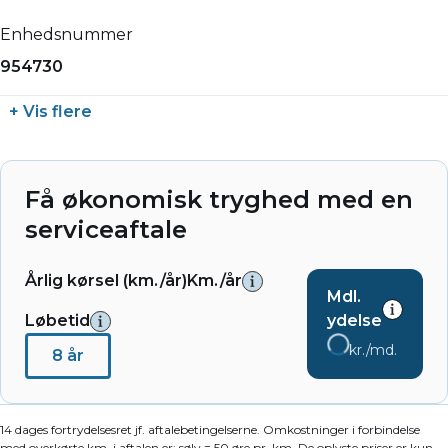
Enhedsnummer
954730
+ Vis flere
Få økonomisk tryghed med en
serviceaftale
Årlig kørsel (km./år)
Km./år
Mdl.
Løbetid
ydelse
kr./md.
8 år
14 dages fortrydelsesret jf. aftalebetingelserne. Omkostninger i forbindelse
med overkørte km. i aftalen er: sølv = 50 øre pr. km. De oplyste priser er kun