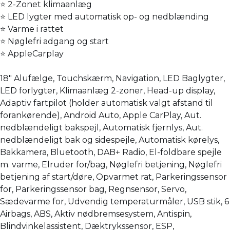
⭐ 2-Zonet klimaanlæg
⭐ LED lygter med automatisk op- og nedblænding
⭐ Varme i rattet
⭐ Nøglefri adgang og start
⭐ AppleCarplay
18" Alufælge, Touchskærm, Navigation, LED Baglygter,
LED forlygter, Klimaanlæg 2-zoner, Head-up display,
Adaptiv fartpilot (holder automatisk valgt afstand til
forankørende), Android Auto, Apple CarPlay, Aut.
nedblændeligt bakspejl, Automatisk fjernlys, Aut.
nedblændeligt bak og sidespejle, Automatisk kørelys,
Bakkamera, Bluetooth, DAB+ Radio, El-foldbare spejle
m. varme, Elruder for/bag, Nøglefri betjening, Nøglefri
betjening af start/døre, Opvarmet rat, Parkeringssensor
for, Parkeringssensor bag, Regnsensor, Servo,
Sædevarme for, Udvendig temperaturmåler, USB stik, 6
Airbags, ABS, Aktiv nødbremsesystem, Antispin,
Blindvinkelassistent, Dæktrykssensor, ESP,