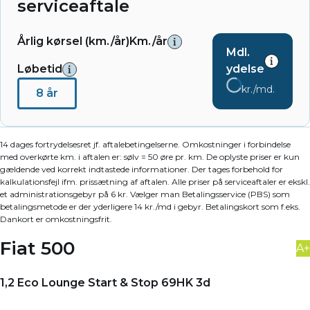
serviceaftale
Årlig kørsel (km./år)
Km./år
Mdl.
Løbetid
ydelse
kr./md.
8 år
14 dages fortrydelsesret jf. aftalebetingelserne. Omkostninger i forbindelse
med overkørte km. i aftalen er: sølv = 50 øre pr. km. De oplyste priser er kun
gældende ved korrekt indtastede informationer. Der tages forbehold for
kalkulationsfejl ifm. prissætning af aftalen. Alle priser på serviceaftaler er ekskl.
et administrationsgebyr på 6 kr. Vælger man Betalingsservice (PBS) som
betalingsmetode er der yderligere 14 kr./md i gebyr. Betalingskort som f.eks.
Dankort er omkostningsfrit.
Fiat 500
A+
1,2 Eco Lounge Start & Stop 69HK 3d