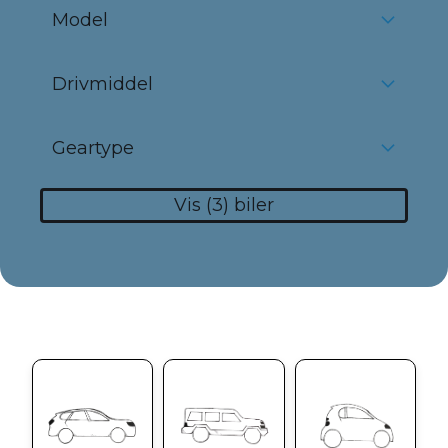
Model
Drivmiddel
Geartype
Vis
3
biler