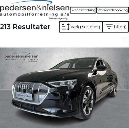
Skadesbooking
Værkstedsbooking
213 Resultater
Vælg sortering
Filter