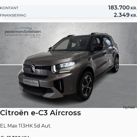
183.700
KONTANT
KR.
2.349
FINANSIERING
KR.
Nyhed
Citroën e-C3 Aircross
EL Max 113HK 5d Aut.