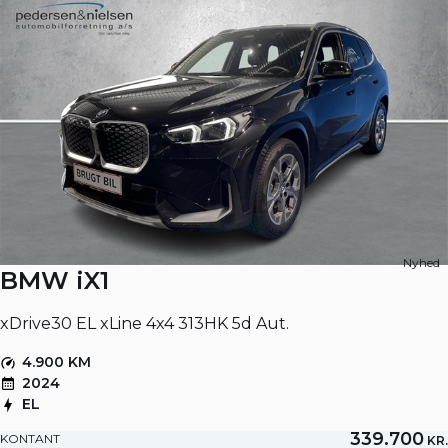
Nyhed
BMW iX1
xDrive30 EL xLine 4x4 313HK 5d Aut.
4.900 KM
2024
EL
339.700
KONTANT
KR.