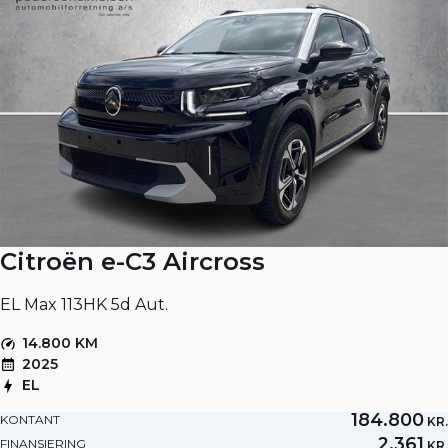
Citroën e-C3 Aircross
EL Max 113HK 5d Aut.
14.800 KM
2025
EL
184.800
KONTANT
KR.
2.361
FINANSIERING
KR.