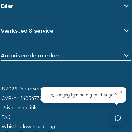
Biler
Værksted & service
Autoriserede mærker
©2026 Pedersen & Nielsen Automobilforretning A/S -
CVR-nr. 14854738
Privatlivspolitik
FAQ
Whistleblowerordning