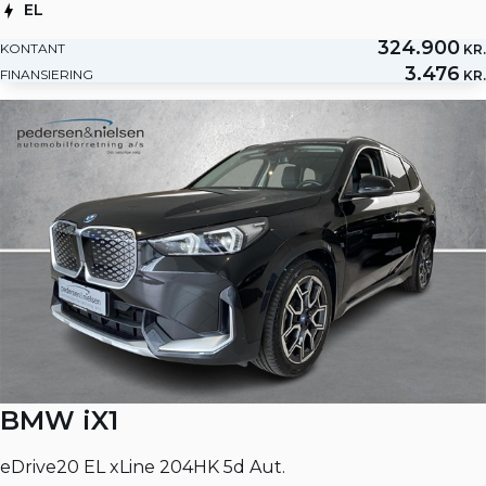
EL
324.900
KONTANT
KR.
3.476
FINANSIERING
KR.
BMW iX1
eDrive20 EL xLine 204HK 5d Aut.