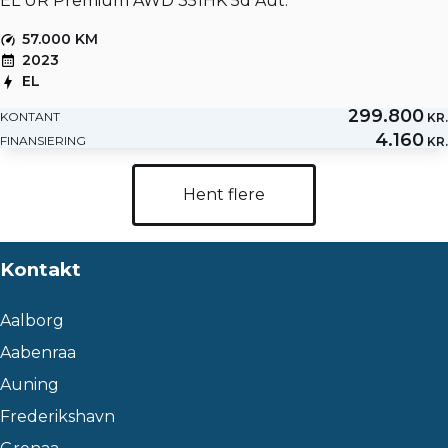
EL UR Premium AWD 351HK 5d Aut.
57.000 KM
2023
EL
299.800
KONTANT
KR.
4.160
FINANSIERING
KR.
Hent flere
Kontakt
Aalborg
Aabenraa
Auning
Frederikshavn