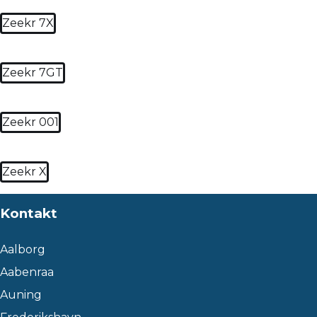
Zeekr 7X
Zeekr 7GT
Zeekr 001
Zeekr X
Kontakt
Aalborg
Aabenraa
Auning