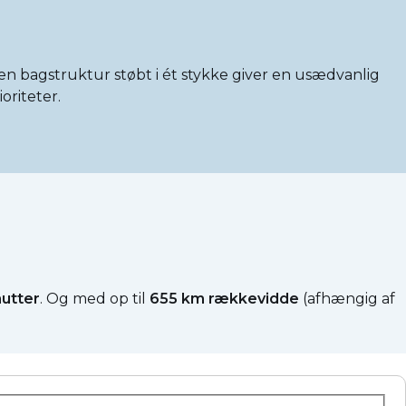
 en bagstruktur støbt i ét stykke giver en usædvanlig
oriteter.
utter
. Og med op til
655 km rækkevidde
(afhængig af