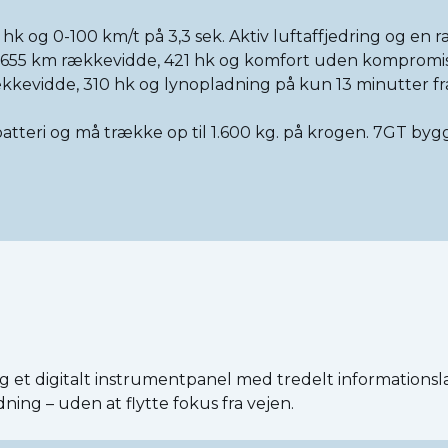
 hk og 0-100 km/t på 3,3 sek. Aktiv luftaffjedring og en 
 655 km rækkevidde, 421 hk og komfort uden kompromis
kevidde, 310 hk og lynopladning på kun 13 minutter fr
tteri og må trække op til 1.600 kg. på krogen. 7GT bygg
t digitalt instrumentpanel med tredelt informationslayo
dning – uden at flytte fokus fra vejen.