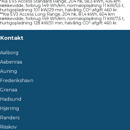
*Kia EV3 Access Standard Range, 204 hk, 58,3 kWh, 436 km
rækkevidde, forbrug 149 Wh/km, normalopladning 11 kW/5,5 t,
2
hurtigopladning 101 kW/29 min, halvårlig CO
-afgift 460 kr.
**Kia EV3 Access Long Range, 204 hk, 81,4 kWh, 604 km
rækkevidde, forbrug 149 Wh/km, normalopladning 11 kW/7,5 t,
2
hurtigopladning 128 kW/31 min, halvårlig CO
-afgift 460 kr.
Kontakt
Aalborg
Aabenraa
Auning
Frederikshavn
Grenaa
Hadsund
Hjørring
Randers
Risskov