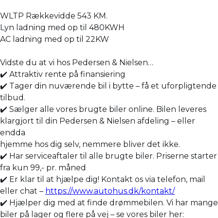
WLTP Rækkevidde 543 KM.
Lyn ladning med op til 480KWH
AC ladning med op til 22KW
Vidste du at vi hos Pedersen & Nielsen…
✔️ Attraktiv rente på finansiering
✔️ Tager din nuværende bil i bytte – få et uforpligtende
tilbud.
✔️ Sælger alle vores brugte biler online. Bilen leveres
klargjort til din Pedersen & Nielsen afdeling – eller
endda
hjemme hos dig selv, nemmere bliver det ikke.
✔️ Har serviceaftaler til alle brugte biler. Priserne starter
fra kun 99,- pr. måned
✔️ Er klar til at hjælpe dig! Kontakt os via telefon, mail
eller chat –
https://www.autohus.dk/kontakt/
✔️ Hjælper dig med at finde drømmebilen. Vi har mange
biler på lager og flere på vej – se vores biler her: