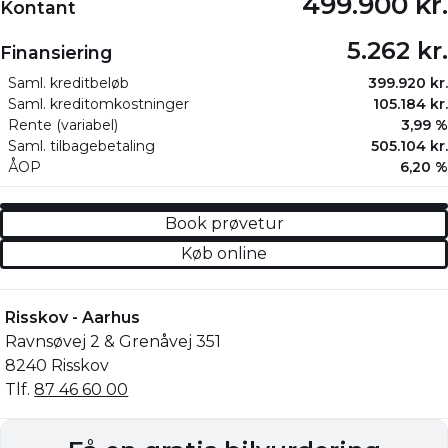
499.900 kr.
Kontant
5.262 kr.
Finansiering
Saml. kreditbeløb
399.920 kr.
Saml. kreditomkostninger
105.184 kr.
Rente (variabel)
3,99 %
Saml. tilbagebetaling
505.104 kr.
ÅOP
6,20 %
Book prøvetur
Køb online
Risskov - Aarhus
Ravnsøvej 2 & Grenåvej 351
8240 Risskov
Tlf.
87 46 60 00