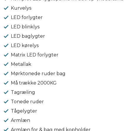
Kurvelys
LED forlygter
LED blinklys
LED baglygter
LED kørelys
Matrix LED forlygter
Metallak
Mørktonede ruder bag
Må trække 2000KG
Tagræling
Tonede ruder
Tågelygter
Armlæn
Armlæn for & bag med kopholder