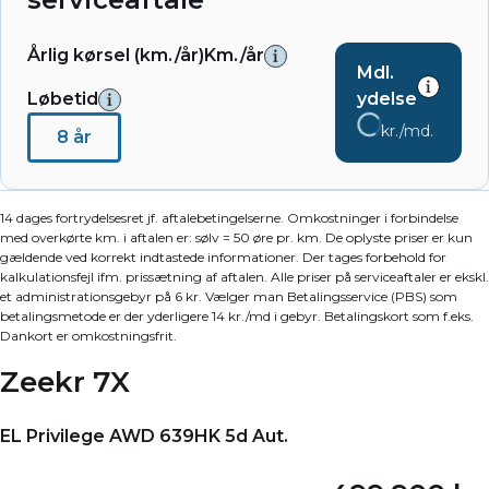
Årlig kørsel (km./år)
Km./år
Mdl.
Løbetid
ydelse
kr./md.
8 år
14 dages fortrydelsesret jf. aftalebetingelserne. Omkostninger i forbindelse
med overkørte km. i aftalen er: sølv = 50 øre pr. km. De oplyste priser er kun
gældende ved korrekt indtastede informationer. Der tages forbehold for
kalkulationsfejl ifm. prissætning af aftalen. Alle priser på serviceaftaler er ekskl.
et administrationsgebyr på 6 kr. Vælger man Betalingsservice (PBS) som
betalingsmetode er der yderligere 14 kr./md i gebyr. Betalingskort som f.eks.
Dankort er omkostningsfrit.
Zeekr 7X
EL Privilege AWD 639HK 5d Aut.