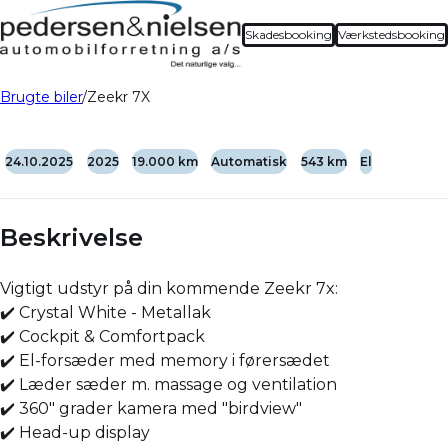
Skadesbooking
Værkstedsbooking
Brugte biler
Zeekr 7X
24.10.2025
2025
19.000 km
Automatisk
543 km
El
Beskrivelse
Vigtigt udstyr på din kommende Zeekr 7x:
✔️ Crystal White - Metallak
✔️ Cockpit & Comfortpack
✔️ El-forsæder med memory i førersædet
✔️ Læder sæder m. massage og ventilation
✔️ 360" grader kamera med "birdview"
✔️ Head-up display