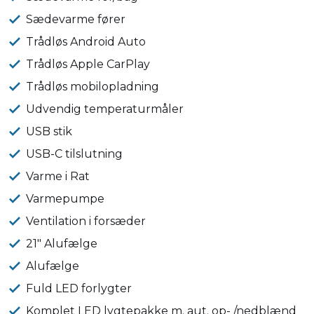
Sædevarme fører
Trådløs Android Auto
Trådløs Apple CarPlay
Trådløs mobilopladning
Udvendig temperaturmåler
USB stik
USB-C tilslutning
Varme i Rat
Varmepumpe
Ventilation i forsæder
21" Alufælge
Alufælge
Fuld LED forlygter
Komplet LED lygtepakke m. aut. op- /nedblænd