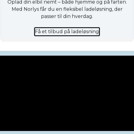
Oplad din elbil nemt – både hjemme og på farten.
Med Norlys får du en fleksibel ladeløsning, der
passer til din hverdag.
Få et tilbud på ladeløsning