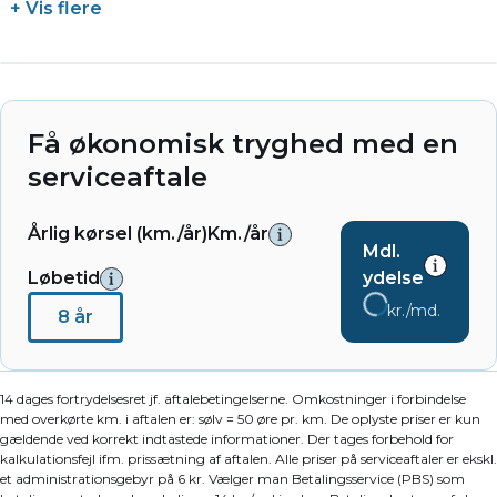
+ Vis flere
Få økonomisk tryghed med en
serviceaftale
Årlig kørsel (km./år)
Km./år
Mdl.
Løbetid
ydelse
kr./md.
8 år
14 dages fortrydelsesret jf. aftalebetingelserne. Omkostninger i forbindelse
med overkørte km. i aftalen er: sølv = 50 øre pr. km. De oplyste priser er kun
gældende ved korrekt indtastede informationer. Der tages forbehold for
kalkulationsfejl ifm. prissætning af aftalen. Alle priser på serviceaftaler er ekskl.
et administrationsgebyr på 6 kr. Vælger man Betalingsservice (PBS) som