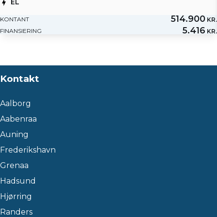
EL
514.900
KONTANT
KR.
5.416
FINANSIERING
KR.
Kontakt
Aalborg
Aabenraa
Auning
Frederikshavn
Grenaa
Hadsund
Hjørring
Randers