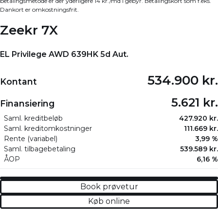
betalingsmetode er der yderligere 14 kr./md i gebyr. Betalingskort som f.eks.
Dankort er omkostningsfrit.
Zeekr 7X
EL Privilege AWD 639HK 5d Aut.
534.900 kr.
Kontant
5.621 kr.
Finansiering
Saml. kreditbeløb
427.920 kr.
Saml. kreditomkostninger
111.669 kr.
Rente (variabel)
3,99 %
Saml. tilbagebetaling
539.589 kr.
ÅOP
6,16 %
Book prøvetur
Køb online