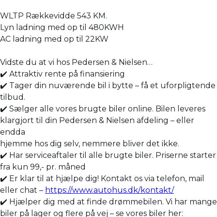
WLTP Rækkevidde 543 KM.
Lyn ladning med op til 480KWH
AC ladning med op til 22KW
Vidste du at vi hos Pedersen & Nielsen…
✔️ Attraktiv rente på finansiering
✔️ Tager din nuværende bil i bytte – få et uforpligtende
tilbud.
✔️ Sælger alle vores brugte biler online. Bilen leveres
klargjort til din Pedersen & Nielsen afdeling – eller
endda
hjemme hos dig selv, nemmere bliver det ikke.
✔️ Har serviceaftaler til alle brugte biler. Priserne starter
fra kun 99,- pr. måned
✔️ Er klar til at hjælpe dig! Kontakt os via telefon, mail
eller chat –
https://www.autohus.dk/kontakt/
✔️ Hjælper dig med at finde drømmebilen. Vi har mange
biler på lager og flere på vej – se vores biler her: