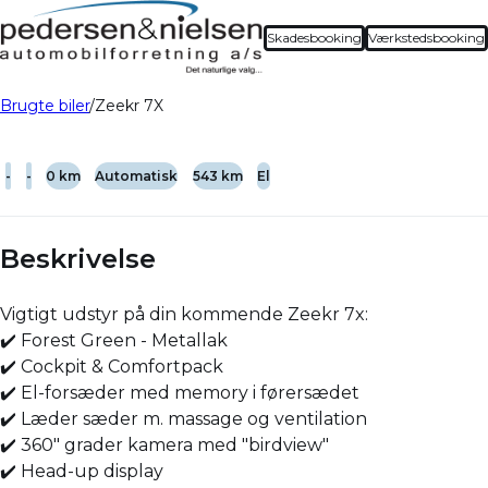
Skadesbooking
Værkstedsbooking
Brugte biler
Zeekr 7X
-
-
0 km
Automatisk
543 km
El
Beskrivelse
Vigtigt udstyr på din kommende Zeekr 7x:
✔️ Forest Green - Metallak
✔️ Cockpit & Comfortpack
✔️ El-forsæder med memory i førersædet
✔️ Læder sæder m. massage og ventilation
✔️ 360" grader kamera med "birdview"
✔️ Head-up display