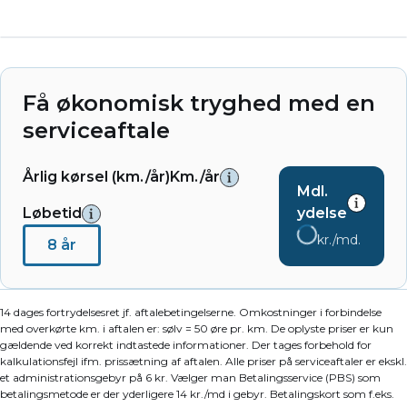
Få økonomisk tryghed med en
serviceaftale
Årlig kørsel (km./år)
Km./år
Mdl.
Løbetid
ydelse
kr./md.
8 år
14 dages fortrydelsesret jf. aftalebetingelserne. Omkostninger i forbindelse
med overkørte km. i aftalen er: sølv = 50 øre pr. km. De oplyste priser er kun
gældende ved korrekt indtastede informationer. Der tages forbehold for
kalkulationsfejl ifm. prissætning af aftalen. Alle priser på serviceaftaler er ekskl.
et administrationsgebyr på 6 kr. Vælger man Betalingsservice (PBS) som
betalingsmetode er der yderligere 14 kr./md i gebyr. Betalingskort som f.eks.