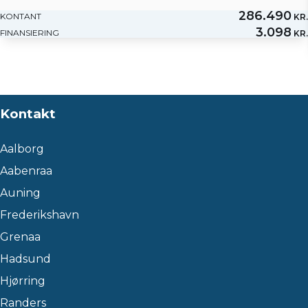
286.490
KONTANT
KR.
3.098
FINANSIERING
KR.
Kontakt
Aalborg
Aabenraa
Auning
Frederikshavn
Grenaa
Hadsund
Hjørring
Randers