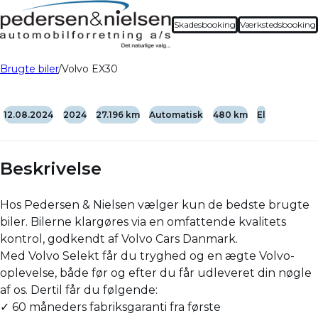
Skadesbooking
Værkstedsbooking
Brugte biler
Volvo EX30
12.08.2024
2024
27.196 km
Automatisk
480 km
El
Beskrivelse
Hos Pedersen & Nielsen vælger kun de bedste brugte
biler. Bilerne klargøres via en omfattende kvalitets
kontrol, godkendt af Volvo Cars Danmark.
Med Volvo Selekt får du tryghed og en ægte Volvo-
oplevelse, både før og efter du får udleveret din nøgle
af os. Dertil får du følgende:
✓ 60 måneders fabriksgaranti fra første