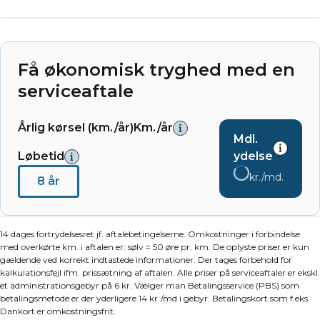
Få økonomisk tryghed med en
serviceaftale
Årlig kørsel (km./år)
Km./år
Mdl.
Løbetid
ydelse
kr./md.
8 år
14 dages fortrydelsesret jf. aftalebetingelserne. Omkostninger i forbindelse
med overkørte km. i aftalen er: sølv = 50 øre pr. km. De oplyste priser er kun
gældende ved korrekt indtastede informationer. Der tages forbehold for
kalkulationsfejl ifm. prissætning af aftalen. Alle priser på serviceaftaler er ekskl.
et administrationsgebyr på 6 kr. Vælger man Betalingsservice (PBS) som
betalingsmetode er der yderligere 14 kr./md i gebyr. Betalingskort som f.eks.
Dankort er omkostningsfrit.