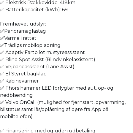
✅ Elektrisk Rækkevidde: 418km
✅ Batterikapacitet (kWh): 69
Fremhævet udstyr:
✅Panoramaglastag
✅Varme i rattet
✅Trådløs mobilopladning
✅ Adaptiv Fartpilot m. styreassistent
✅ Blind Spot Assist (Blindvinkelassistent)
✅ Vejbaneassistent (Lane Assist)
✅ El Styret bagklap
✅ Kabinevarmer
✅ Thors hammer LED forlygter med aut. op- og
nedblænding
✅ Volvo OnCall (mulighed for fjernstart, opvarmning,
bilstatus samt lås/oplåsning af døre fra App på
mobiltelefon)
✅ Finansiering med og uden udbetaling