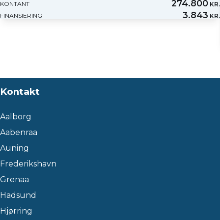
274.800
KONTANT
KR.
3.843
FINANSIERING
KR.
Kontakt
Aalborg
Aabenraa
Auning
Frederikshavn
Grenaa
Hadsund
Hjørring