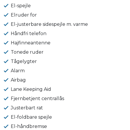
El-spejle
Elruder for
El-justerbare sidespejle m. varme
Håndfri telefon
Hajfinneantenne
Tonede ruder
Tågelygter
Alarm
Airbag
Lane Keeping Aid
Fjernbetjent centrallås
Justerbart rat
El-foldbare spejle
El-håndbremse