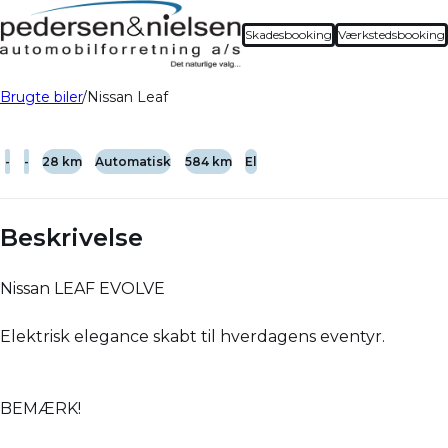
Skadesbooking
Værkstedsbooking
Brugte biler
Nissan Leaf
-
-
28 km
Automatisk
584 km
El
Beskrivelse
Nissan LEAF EVOLVE
Elektrisk elegance skabt til hverdagens eventyr.
BEMÆRK!