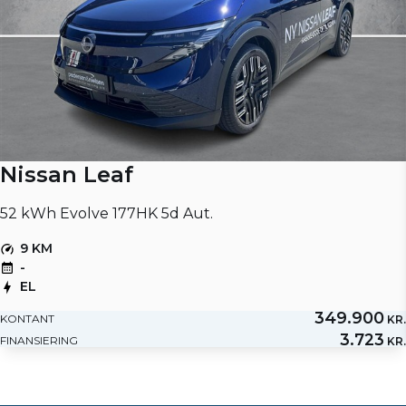
Nissan Leaf
52 kWh Evolve 177HK 5d Aut.
9 KM
-
EL
349.900
KONTANT
KR.
3.723
FINANSIERING
KR.