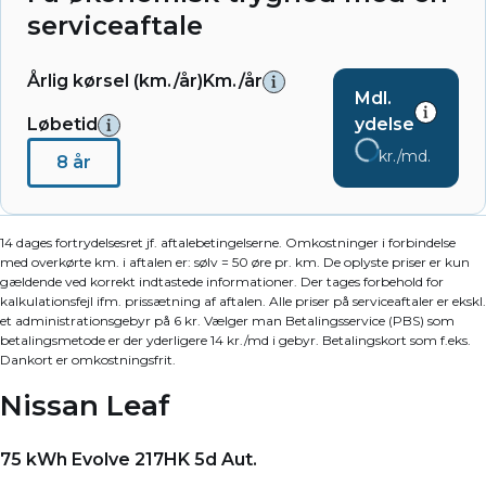
serviceaftale
Årlig kørsel (km./år)
Km./år
Mdl.
Løbetid
ydelse
kr./md.
8 år
14 dages fortrydelsesret jf. aftalebetingelserne. Omkostninger i forbindelse
med overkørte km. i aftalen er: sølv = 50 øre pr. km. De oplyste priser er kun
gældende ved korrekt indtastede informationer. Der tages forbehold for
kalkulationsfejl ifm. prissætning af aftalen. Alle priser på serviceaftaler er ekskl.
et administrationsgebyr på 6 kr. Vælger man Betalingsservice (PBS) som
betalingsmetode er der yderligere 14 kr./md i gebyr. Betalingskort som f.eks.
Dankort er omkostningsfrit.
Nissan Leaf
75 kWh Evolve 217HK 5d Aut.