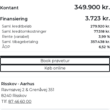
349.900 kr.
Kontant
3.723 kr.
Finansiering
Saml. kreditbeløb
279.920 kr.
Saml. kreditomkostninger
77.518 kr.
Rente (variabel)
3,99 %
Saml. tilbagebetaling
357.438 kr.
ÅOP
6,52 %
Book prøvetur
Køb online
Risskov - Aarhus
Ravnsøvej 2 & Grenåvej 351
8240 Risskov
Tlf.
87 46 60 00