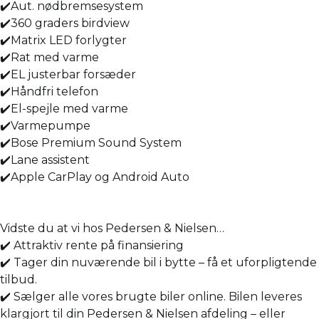
✔️Aut. nødbremsesystem
✔️360 graders birdview
✔️Matrix LED forlygter
✔️Rat med varme
✔️EL justerbar forsæder
✔️Håndfri telefon
✔️El-spejle med varme
✔️Varmepumpe
✔️Bose Premium Sound System
✔️Lane assistent
✔️Apple CarPlay og Android Auto
Vidste du at vi hos Pedersen & Nielsen…
✔️ Attraktiv rente på finansiering
✔️ Tager din nuværende bil i bytte – få et uforpligtende
tilbud.
✔️ Sælger alle vores brugte biler online. Bilen leveres
klargjort til din Pedersen & Nielsen afdeling – eller