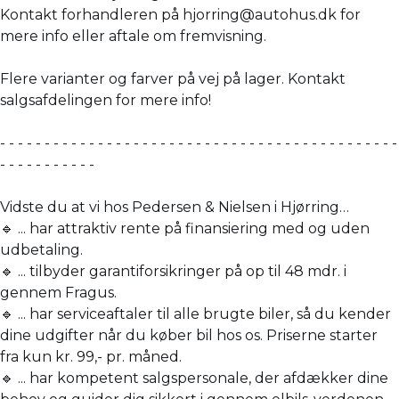
Kontakt forhandleren på hjorring@autohus.dk for
mere info eller aftale om fremvisning.
Flere varianter og farver på vej på lager. Kontakt
salgsafdelingen for mere info!
- - - - - - - - - - - - - - - - - - - - - - - - - - - - - - - - - - - - - - - - - - - - -
- - - - - - - - - - -
Vidste du at vi hos Pedersen & Nielsen i Hjørring…
🔹 ... har attraktiv rente på finansiering med og uden
udbetaling.
🔹 ... tilbyder garantiforsikringer på op til 48 mdr. i
gennem Fragus.
🔹 ... har serviceaftaler til alle brugte biler, så du kender
dine udgifter når du køber bil hos os. Priserne starter
fra kun kr. 99,- pr. måned.
🔹 ... har kompetent salgspersonale, der afdækker dine