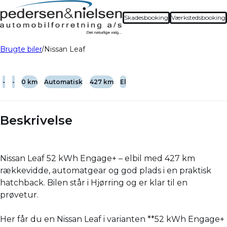
Skadesbooking
Værkstedsbooking
Brugte biler
Nissan Leaf
-
-
0 km
Automatisk
427 km
El
Beskrivelse
Nissan Leaf 52 kWh Engage+ – elbil med 427 km
rækkevidde, automatgear og god plads i en praktisk
hatchback. Bilen står i Hjørring og er klar til en
prøvetur.
Her får du en Nissan Leaf i varianten **52 kWh Engage+