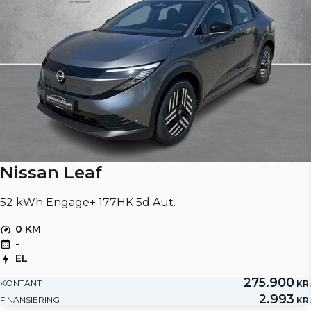
Nissan Leaf
52 kWh Engage+ 177HK 5d Aut.
0 KM
-
EL
275.900
KONTANT
KR.
2.993
FINANSIERING
KR.