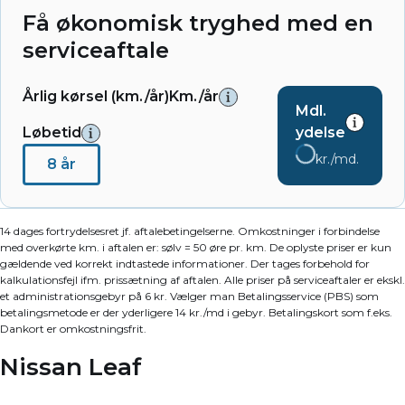
Få økonomisk tryghed med en
serviceaftale
Årlig kørsel (km./år)
Km./år
Mdl.
Løbetid
ydelse
kr./md.
8 år
14 dages fortrydelsesret jf. aftalebetingelserne. Omkostninger i forbindelse
med overkørte km. i aftalen er: sølv = 50 øre pr. km. De oplyste priser er kun
gældende ved korrekt indtastede informationer. Der tages forbehold for
kalkulationsfejl ifm. prissætning af aftalen. Alle priser på serviceaftaler er ekskl.
et administrationsgebyr på 6 kr. Vælger man Betalingsservice (PBS) som
betalingsmetode er der yderligere 14 kr./md i gebyr. Betalingskort som f.eks.
Dankort er omkostningsfrit.
Nissan Leaf