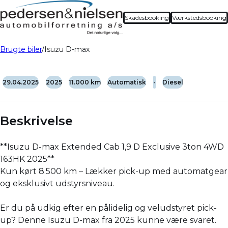
Skadesbooking
Værkstedsbooking
Brugte biler
Isuzu D-max
29.04.2025
2025
11.000 km
Automatisk
-
Diesel
Beskrivelse
**Isuzu D-max Extended Cab 1,9 D Exclusive 3ton 4WD
163HK 2025**
Kun kørt 8.500 km – Lækker pick-up med automatgear
og eksklusivt udstyrsniveau.
Er du på udkig efter en pålidelig og veludstyret pick-
up? Denne Isuzu D-max fra 2025 kunne være svaret.