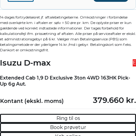
14 dages fortrydelsesret jf. aftalebetingelserne. Omkostninger i forbindelse
med overkørte km. i aftalen er: sølv = 50 øre pr. km. De oplyste priser er kun
gældende ved korrekt indtastede informationer. Der tages forbehold for
kalkulationsfejl ifm. prissætning af aftalen. Alle priser på serviceaftaler er ekskl.
et administrationsgebyr på 6 kr. Vælger man Betalingsservice (PBS) som
betalingsmetode er der yderligere 14 kr./md i gebyr. Betalingskort som f.eks.
Dankort er omkostningsfrit.
Isuzu D-max
E
Extended Cab 1,9 D Exclusive 3ton 4WD 163HK Pick-
Up 6g Aut.
379.660 kr.
Kontant (ekskl. moms)
Ring til os
Book prøvetur