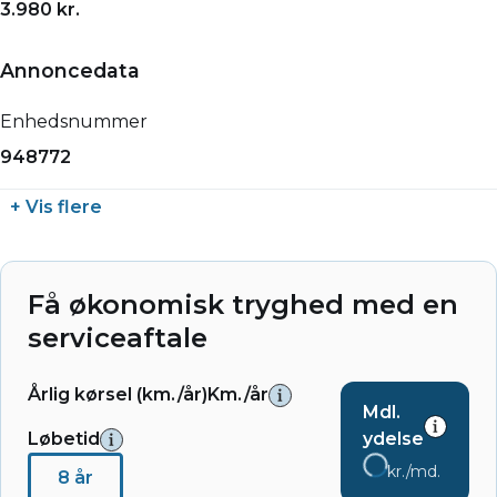
3.980 kr.
Annoncedata
Enhedsnummer
948772
+ Vis flere
Få økonomisk tryghed med en
serviceaftale
Årlig kørsel (km./år)
Km./år
Mdl.
Løbetid
ydelse
kr./md.
8 år