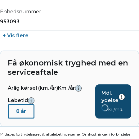
Enhedsnummer
953093
+ Vis flere
Få økonomisk tryghed med en
serviceaftale
Årlig kørsel (km./år)
Km./år
Mdl.
Løbetid
ydelse
kr./md.
8 år
14 dages fortrydelsesret jf. aftalebetingelserne. Omkostninger i forbindelse