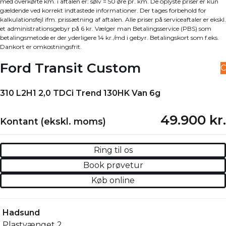
med overkørte km. i aftalen er: sølv = 50 øre pr. km. De oplyste priser er kun
gældende ved korrekt indtastede informationer. Der tages forbehold for
kalkulationsfejl ifm. prissætning af aftalen. Alle priser på serviceaftaler er ekskl.
et administrationsgebyr på 6 kr. Vælger man Betalingsservice (PBS) som
betalingsmetode er der yderligere 14 kr./md i gebyr. Betalingskort som f.eks.
Dankort er omkostningsfrit.
Ford Transit Custom
C
310 L2H1 2,0 TDCi Trend 130HK Van 6g
49.900 kr.
Kontant (ekskl. moms)
Ring til os
Book prøvetur
Køb online
Hadsund
Plastvænget 2