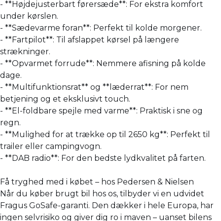
- **Højdejusterbart førersæde**: For ekstra komfort
under kørslen.
- **Sædevarme foran**: Perfekt til kolde morgener.
- **Fartpilot**: Til afslappet kørsel på længere
strækninger.
- **Opvarmet forrude**: Nemmere afisning på kolde
dage.
- **Multifunktionsrat** og **læderrat**: For nem
betjening og et eksklusivt touch.
- **El-foldbare spejle med varme**: Praktisk i sne og
regn.
- **Mulighed for at trække op til 2650 kg**: Perfekt til
trailer eller campingvogn.
- **DAB radio**: For den bedste lydkvalitet på farten.
Få tryghed med i købet – hos Pedersen & Nielsen
Når du køber brugt bil hos os, tilbyder vi en udvidet
Fragus GoSafe-garanti. Den dækker i hele Europa, har
ingen selvrisiko og giver dig ro i maven – uanset bilens