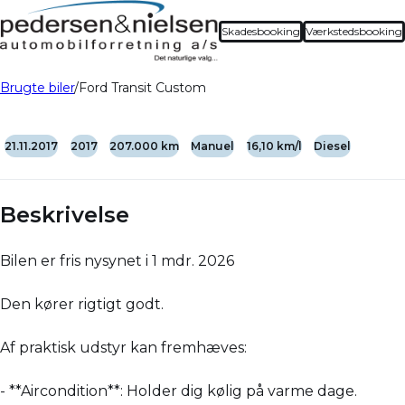
Skadesbooking
Værkstedsbooking
Brugte biler
Ford Transit Custom
21.11.2017
2017
207.000 km
Manuel
16,10 km/l
Diesel
Beskrivelse
Bilen er fris nysynet i 1 mdr. 2026
Den kører rigtigt godt.
Af praktisk udstyr kan fremhæves:
- **Aircondition**: Holder dig kølig på varme dage.