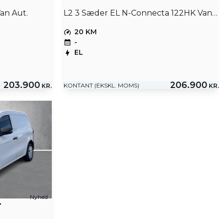
an Aut.
L2 3 Sæder EL N-Connecta 122HK Van Aut.
20 KM
-
EL
203.900
206.900
KONTANT (EKSKL. MOMS)
KR.
KR.
Nyhed
r