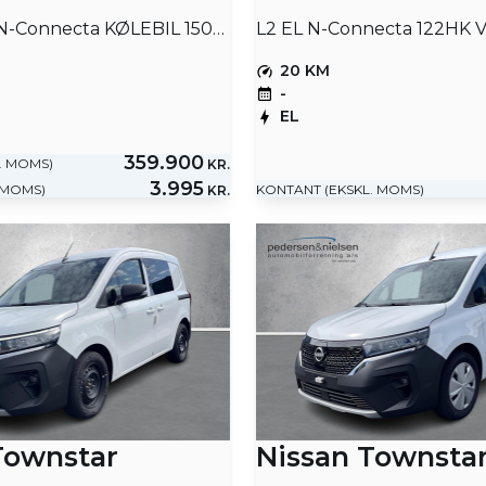
L2H1 2,0 DCi N-Connecta KØLEBIL 150HK Van Aut.
L2 EL N-Connecta 122HK V
20 KM
-
EL
359.900
. MOMS)
KR.
3.995
 MOMS)
KONTANT (EKSKL. MOMS)
KR.
Townstar
Nissan Townsta