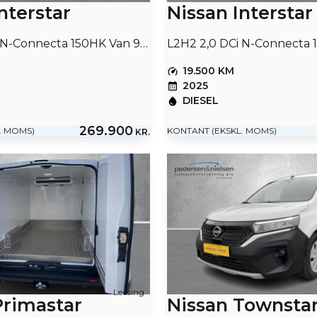
nterstar
Nissan Interstar
L2H2 2,0 DCi N-Connecta 150HK Van 9g Aut.
19.500 KM
2025
DIESEL
269.900
. MOMS)
KONTANT (EKSKL. MOMS)
KR.
Leasing
Primastar
Nissan Townsta