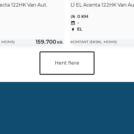
ecta 122HK Van Aut.
L1 EL Acenta 122HK Van Au
0 KM
-
EL
159.700
. MOMS)
KONTANT (EKSKL. MOMS)
KR.
Hent flere