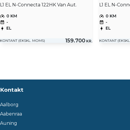
L1 EL N-Connecta 122HK Van Aut.
L1 EL N-Conn
0 KM
0 KM
-
-
EL
EL
159.700
KONTANT (EKSKL. MOMS)
KONTANT (EKSKL
KR.
Kontakt
Aalborg
Aabenraa
Auning