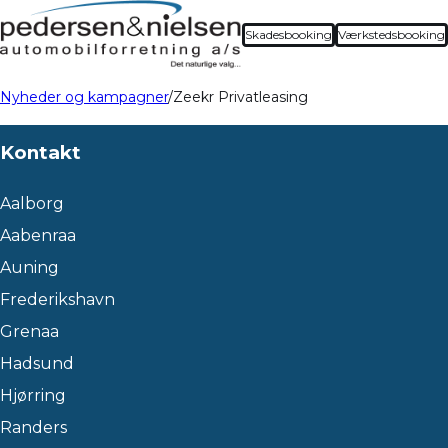
Skadesbooking
Værkstedsbooking
Nyheder og kampagner
Zeekr Privatleasing
Kontakt
Aalborg
Aabenraa
Auning
Frederikshavn
Grenaa
Hadsund
Hjørring
Randers