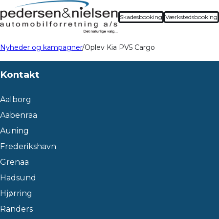
Skadesbooking
Værkstedsbooking
Nyheder og kampagner
Oplev Kia PV5 Cargo
Kontakt
Aalborg
Aabenraa
Auning
Frederikshavn
Grenaa
Hadsund
Hjørring
Randers