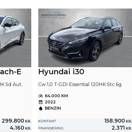
ach-E
Hyundai i30
K 5d Aut.
Cw 1,0 T-GDI Essential 120HK Stc 6g
64.000 KM
2022
BENZIN
299.800
158.900
KONTANT
KR.
KR.
4.160
2.371
FINANSIERING
KR.
KR.