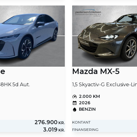
6e
Mazda MX-5
58HK 5d Aut.
2.000 KM
2026
BENZIN
276.900
KONTANT
KR.
3.019
FINANSIERING
KR.