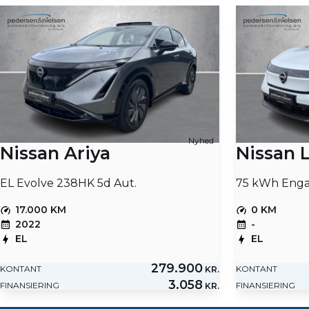
Nyhed
Nissan Ariya
Nissan 
EL Evolve 238HK 5d Aut.
75 kWh Enga
17.000 KM
0 KM
2022
-
EL
EL
279.900
KONTANT
KONTANT
KR.
3.058
FINANSIERING
FINANSIERING
KR.