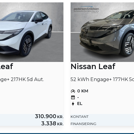
Leaf
Nissan Leaf
ge+ 217HK 5d Aut.
52 kWh Engage+ 177HK 5d
0 KM
-
EL
310.900
KONTANT
KR.
3.338
FINANSIERING
KR.