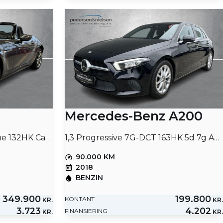
Mercedes-Benz A200
1,5 Skyactiv-G Exclusive-Line 132HK Cabr. 6g
1,3 Progressive 7G-DCT 163HK 5d 7g Aut.
90.000 KM
2018
BENZIN
349.900
199.800
KONTANT
KR.
KR.
3.723
4.202
FINANSIERING
KR.
KR.