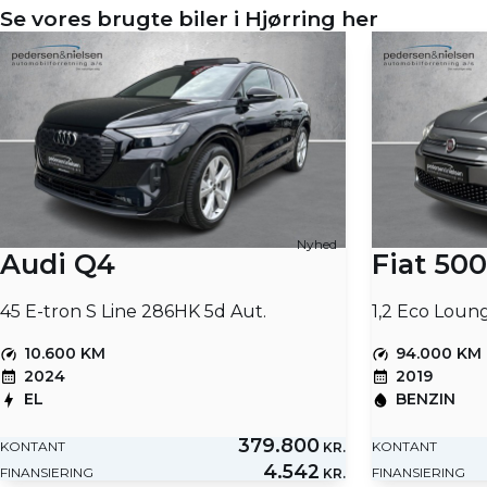
Se vores brugte biler i Hjørring her
Nyhed
Audi Q4
Fiat 500
45 E-tron S Line 286HK 5d Aut.
1,2 Eco Loun
10.600 KM
94.000 KM
2024
2019
EL
BENZIN
379.800
KONTANT
KONTANT
KR.
4.542
FINANSIERING
FINANSIERING
KR.