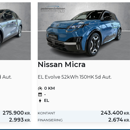
Nissan Micra
 Aut.
EL Evolve 52kWh 150HK 5d Aut.
0 KM
-
EL
275.900
243.400
KONTANT
KR.
KR.
2.993
2.674
FINANSIERING
KR.
KR.