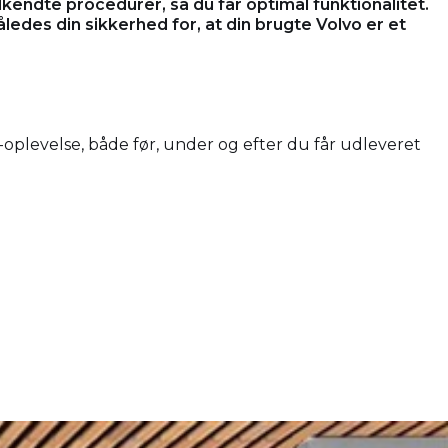
endte procedurer, så du får optimal funktionalitet.
edes din sikkerhed for, at din brugte Volvo er et
oplevelse, både før, under og efter du får udleveret