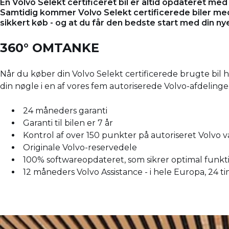
En Volvo Selekt certificeret bil er altid opdateret m
Samtidig kommer Volvo Selekt certificerede biler med 
sikkert køb - og at du får den bedste start med din ny
360° OMTANKE
Når du køber din Volvo Selekt certificerede brugte bil 
din nøgle i en af vores fem autoriserede Volvo-afdelinge
24 måneders garanti
Garanti til bilen er 7 år
Kontrol af over 150 punkter på autoriseret Volvo 
Originale Volvo-reservedele
100% softwareopdateret, som sikrer optimal funkti
12 måneders Volvo Assistance - i hele Europa, 24 t