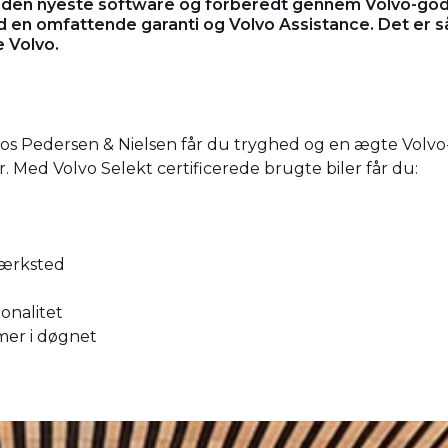
ed den nyeste software og forberedt gennem Volvo-godk
en omfattende garanti og Volvo Assistance. Det er sål
e Volvo.
hos Pedersen & Nielsen får du tryghed og en ægte Volvo-
r. Med Volvo Selekt certificerede brugte biler får du:
værksted
onalitet
imer i døgnet