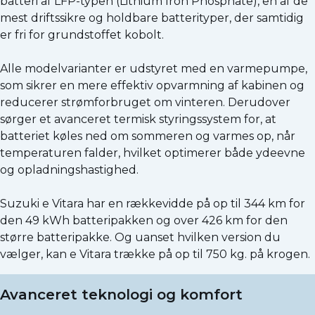
batteri af LFP-typen (Lithium Iron Phosphate), en af de
mest driftssikre og holdbare batterityper, der samtidig
er fri for grundstoffet kobolt.
Alle modelvarianter er udstyret med en varmepumpe,
som sikrer en mere effektiv opvarmning af kabinen og
reducerer strømforbruget om vinteren. Derudover
sørger et avanceret termisk styringssystem for, at
batteriet køles ned om sommeren og varmes op, når
temperaturen falder, hvilket optimerer både ydeevne
og opladningshastighed.
Suzuki e Vitara har en rækkevidde på op til 344 km for
den 49 kWh batteripakken og over 426 km for den
større batteripakke. Og uanset hvilken version du
vælger, kan e Vitara trække på op til 750 kg. på krogen.
Avanceret teknologi og komfort