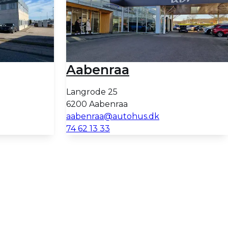
Aabenraa
Langrode 25
6200 Aabenraa
aabenraa@autohus.dk
74 62 13 33