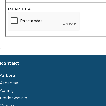
reCAPTCHA
Kontakt
Aalborg
Aabenraa
Auning
Frederikshavn
Grenaa