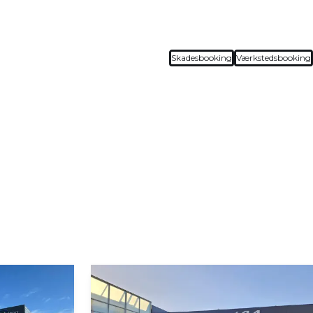
Skadesbooking
Værkstedsbooking