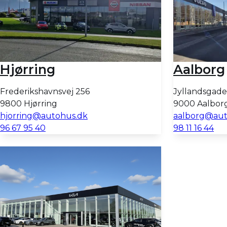
Hjørring
Aalborg
Frederikshavnsvej 256
Jyllandsgade
9800 Hjørring
9000 Aalbor
hjorring@autohus.dk
aalborg@aut
96 67 95 40
98 11 16 44