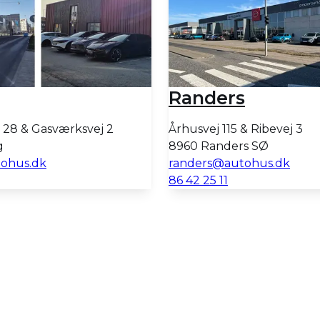
Randers
 28 & Gasværksvej 2
Århusvej 115 & Ribevej 3
g
8960 Randers SØ
ohus.dk
randers@autohus.dk
86 42 25 11