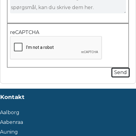
reCAPTCHA
Kontakt
Aalborg
Aabenraa
Auning