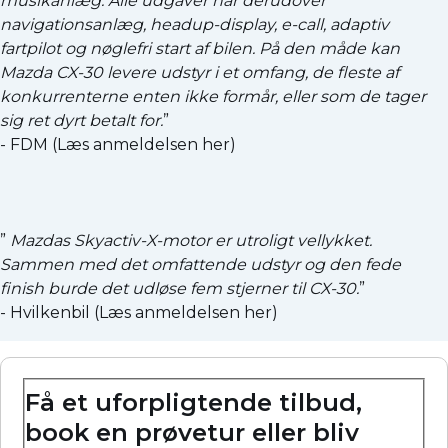
musikanlæg. Alle udgaver har derudover
navigationsanlæg, headup-display, e-call, adaptiv
fartpilot og nøglefri start af bilen. På den måde kan
Mazda CX-30 levere udstyr i et omfang, de fleste af
konkurrenterne enten ikke formår, eller som de tager
sig ret dyrt betalt for.
”
- FDM (
Læs anmeldelsen her
)
”
Mazdas Skyactiv-X-motor er utroligt vellykket.
Sammen med det omfattende udstyr og den fede
finish burde det udløse fem stjerner til CX-30.
”
- Hvilkenbil (
Læs anmeldelsen her
)
Få et uforpligtende tilbud,
book en prøvetur eller bliv