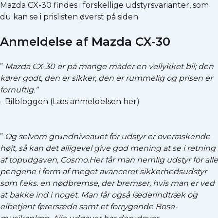
Mazda CX-30 findes i forskellige udstyrsvarianter, som
du kan se i prislisten øverst på siden.
Anmeldelse af Mazda CX-30
”
Mazda CX-30 er på mange måder en vellykket bil; den
kører godt, den er sikker, den er rummelig og prisen er
fornuftig.”
- Bilbloggen (
Læs anmeldelsen her
)
”
Og selvom grundniveauet for udstyr er overraskende
højt, så kan det alligevel give god mening at se i retning
af topudgaven, Cosmo.Her får man nemlig udstyr for alle
pengene i form af meget avanceret sikkerhedsudstyr
som f.eks. en nødbremse, der bremser, hvis man er ved
at bakke ind i noget. Man får også læderindtræk og
elbetjent førersæde samt et forrygende Bose-