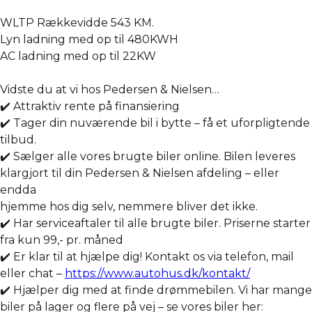
WLTP Rækkevidde 543 KM.
Lyn ladning med op til 480KWH
AC ladning med op til 22KW
Vidste du at vi hos Pedersen & Nielsen…
✔️ Attraktiv rente på finansiering
✔️ Tager din nuværende bil i bytte – få et uforpligtende
tilbud.
✔️ Sælger alle vores brugte biler online. Bilen leveres
klargjort til din Pedersen & Nielsen afdeling – eller
endda
hjemme hos dig selv, nemmere bliver det ikke.
✔️ Har serviceaftaler til alle brugte biler. Priserne starter
fra kun 99,- pr. måned
✔️ Er klar til at hjælpe dig! Kontakt os via telefon, mail
eller chat –
https://www.autohus.dk/kontakt/
✔️ Hjælper dig med at finde drømmebilen. Vi har mange
biler på lager og flere på vej – se vores biler her: