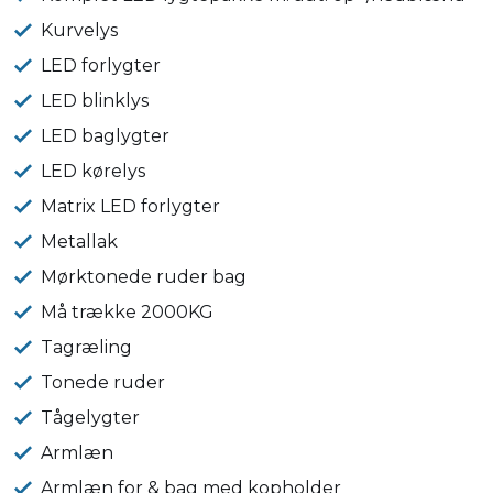
Kurvelys
LED forlygter
LED blinklys
LED baglygter
LED kørelys
Matrix LED forlygter
Metallak
Mørktonede ruder bag
Må trække 2000KG
Tagræling
Tonede ruder
Tågelygter
Armlæn
Armlæn for & bag med kopholder