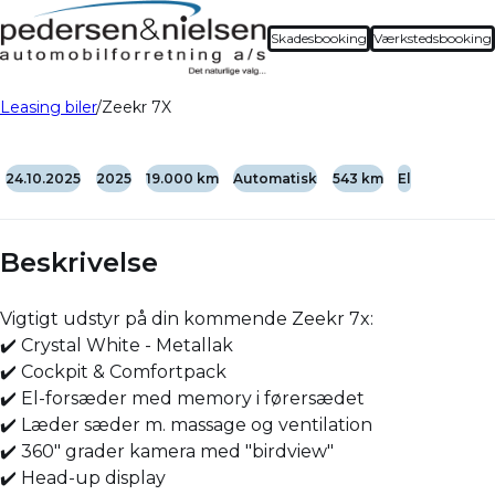
Skadesbooking
Værkstedsbooking
Leasing biler
Zeekr 7X
24.10.2025
2025
19.000 km
Automatisk
543 km
El
Beskrivelse
Vigtigt udstyr på din kommende Zeekr 7x:
✔️ Crystal White - Metallak
✔️ Cockpit & Comfortpack
✔️ El-forsæder med memory i førersædet
✔️ Læder sæder m. massage og ventilation
✔️ 360" grader kamera med "birdview"
✔️ Head-up display