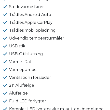
Sædevarme fører
Trådløs Android Auto
Trådløs Apple CarPlay
Trådløs mobilopladning
Udvendig temperaturmåler
USB stik
USB-C tilslutning
Varme i Rat
Varmepumpe
Ventilation i forsæder
21" Alufælge
Alufælge
Fuld LED forlygter
Komplet LED lygtepakke m. aut. op- /nedblænd