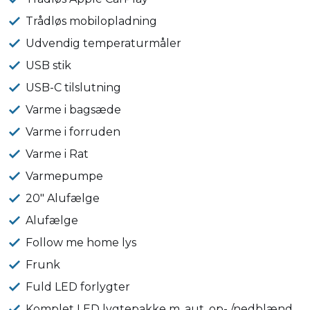
Trådløs mobilopladning
Udvendig temperaturmåler
USB stik
USB-C tilslutning
Varme i bagsæde
Varme i forruden
Varme i Rat
Varmepumpe
20" Alufælge
Alufælge
Follow me home lys
Frunk
Fuld LED forlygter
Komplet LED lygtepakke m. aut. op- /nedblænd