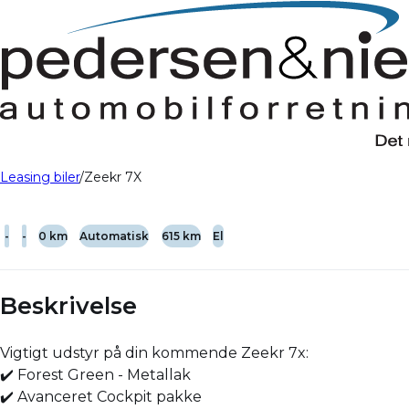
Leasing biler
Zeekr 7X
-
-
0 km
Automatisk
615 km
El
Beskrivelse
Vigtigt udstyr på din kommende Zeekr 7x:
✔️ Forest Green - Metallak
✔️ Avanceret Cockpit pakke