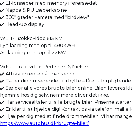
✔️ El-forsæder med memory i førersædet
✔️ Nappa & PU Læderkabine
✔️ 360" grader kamera med "birdview"
✔️ Head-up display
WLTP Rækkevidde 615 KM.
Lyn ladning med op til 480KWH
AC ladning med op til 22KW
Vidste du at vi hos Pedersen & Nielsen…
✔️ Attraktiv rente på finansiering
✔️ Tager din nuværende bil i bytte – få et uforpligtende 
✔️ Sælger alle vores brugte biler online. Bilen leveres kl
hjemme hos dig selv, nemmere bliver det ikke.
✔️ Har serviceaftaler til alle brugte biler. Priserne starte
✔️ Er klar til at hjælpe dig! Kontakt os via telefon, mail el
✔️ Hjælper dig med at finde drømmebilen. Vi har mange bil
https://www.autohus.dk/brugte-biler/