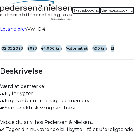
Skadesbooking
Værkstedsbooking
Leasing biler
VW ID.4
02.05.2023
2023
44.000 km
Automatisk
490 km
El
Beskrivelse
Værd at bemærke:
🚗IQ forlygter
🚗Ergosæder m. massage og memory
🚗Semi-elektrisk svingbart træk
Vidste du at vi hos Pedersen & Nielsen…
✔️ Tager din nuværende bil i bytte – få et uforpligtende