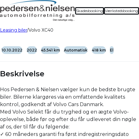
Skadesbooking
Værkstedsbooking
Leasing biler
Volvo XC40
10.10.2022
2022
45.541 km
Automatisk
418 km
El
Beskrivelse
Hos Pedersen & Nielsen vælger kun de bedste brugte
biler. Bilerne klargøres via en omfattende kvalitets
kontrol, godkendt af Volvo Cars Danmark.
Med Volvo Selekt får du tryghed og en ægte Volvo-
oplevelse, både før og efter du får udleveret din nøgle
af os, der til får du følgende:
✓ 60 måneders garanti fra først indregistreringsdato