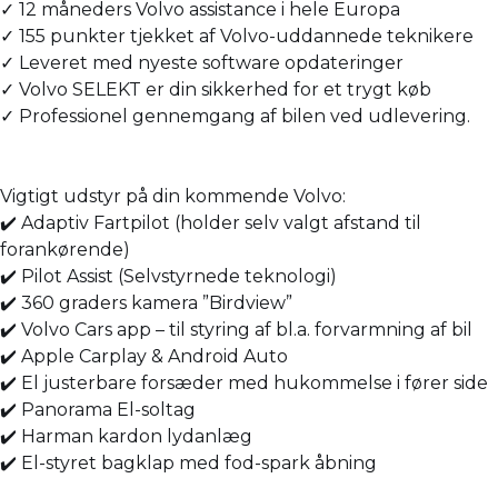
✓ 12 måneders Volvo assistance i hele Europa
✓ 155 punkter tjekket af Volvo-uddannede teknikere
✓ Leveret med nyeste software opdateringer
✓ Volvo SELEKT er din sikkerhed for et trygt køb
✓ Professionel gennemgang af bilen ved udlevering.
Vigtigt udstyr på din kommende Volvo:
✔️ Adaptiv Fartpilot (holder selv valgt afstand til
forankørende)
✔️ Pilot Assist (Selvstyrnede teknologi)
✔️ 360 graders kamera ”Birdview”
✔️ Volvo Cars app – til styring af bl.a. forvarmning af bil
✔️ Apple Carplay & Android Auto
✔️ El justerbare forsæder med hukommelse i fører side
✔️ Panorama El-soltag
✔️ Harman kardon lydanlæg
✔️ El-styret bagklap med fod-spark åbning