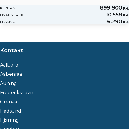
899.900
KONTANT
KR.
10.558
FINANSIERING
KR.
6.290
LEASING
KR.
Kontakt
Aalborg
Aabenraa
Auning
Frederikshavn
Grenaa
Hadsund
Hjørring